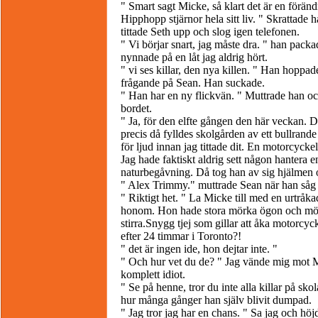
" Smart sagt Micke, så klart det är en förän
Hipphopp stjärnor hela sitt liv. " Skrattad
tittade Seth upp och slog igen telefonen.
" Vi börjar snart, jag måste dra. " han pack
nynnade på en låt jag aldrig hört.
" vi ses killar, den nya killen. " Han hoppade
frågande på Sean. Han suckade.
" Han har en ny flickvän. " Muttrade han oc
bordet.
" Ja, för den elfte gången den här veckan. D
precis då fylldes skolgården av ett bullrande
för ljud innan jag tittade dit. En motorcyckel
Jag hade faktiskt aldrig sett någon hantera e
naturbegåvning. Då tog han av sig hjälmen 
" Alex Trimmy." muttrade Sean när han såg m
" Riktigt het. " La Micke till med en urtråk
honom. Hon hade stora mörka ögon och mörkt
stirra.Snygg tjej som gillar att åka motorcyc
efter 24 timmar i Toronto?!
" det är ingen ide, hon dejtar inte. "
" Och hur vet du de? " Jag vände mig mot
komplett idiot.
" Se på henne, tror du inte alla killar på sko
hur många gånger han själv blivit dumpad.
" Jag tror jag har en chans. " Sa jag och höj