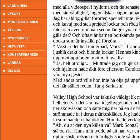
med alla videospel i hyllorna och de senaste m
med sin vänlighet, ingen älskar någon annan
Jag har aldrig gillat förorter, speciellt inte r
och kavaj med stelsprejade lockar och röda 
inte, och även om man sedan länge synat dera
gilla det? Och oftast är barnen bortkämda per
docka som är inställd på förgöra.
" Visst är det helt underbart, Mark? " Can
ljusblå dräkt och blonda lockar. Hennes kind
upp mot uppfarten, mot mitt nya liv.
" Ja, helt otroligt.. " Muttrade jag och gick t
och hjälmen hade åkit före eftersom Candice
våra nya gester.
Med andra ord ville hon inte ha olja på upp
det här stället redan. Tung Sarkasm.
Valley High School var faktiskt väldigt lik 
helheten var det samma. tegelbyggnader och 
ner skolväskan och satte mig ner på en av b
strömmade in i deras märkeskläder. Jag had
in som handen i handsken. Hon hade verklige
"Ah, du är den nya killen va? Mark Scotts? " 
stå och le. Hans min tydde på att han var en v
optimistisk, retsam och troligtvis inte så d