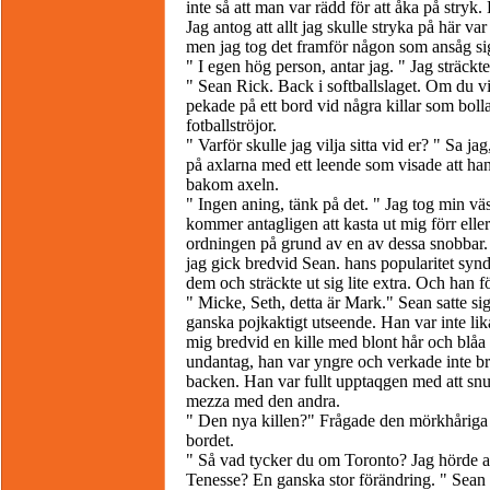
inte så att man var rädd för att åka på stryk
Jag antog att allt jag skulle stryka på här va
men jag tog det framför någon som ansåg si
" I egen hög person, antar jag. " Jag sträck
" Sean Rick. Back i softballslaget. Om du vill
pekade på ett bord vid några killar som boll
fotballströjor.
" Varför skulle jag vilja sitta vid er? " Sa ja
på axlarna med ett leende som visade att ha
bakom axeln.
" Ingen aning, tänk på det. " Jag tog min väs
kommer antagligen att kasta ut mig förr eller
ordningen på grund av en av dessa snobbar. L
jag gick bredvid Sean. hans popularitet synd
dem och sträckte ut sig lite extra. Och han fö
" Micke, Seth, detta är Mark." Sean satte si
ganska pojkaktigt utseende. Han var inte lik
mig bredvid en kille med blont hår och blåa 
undantag, han var yngre och verkade inte br
backen. Han var fullt upptaqgen med att snu
mezza med den andra.
" Den nya killen?" Frågade den mörkhåriga k
bordet.
" Så vad tycker du om Toronto? Jag hörde att
Tenesse? En ganska stor förändring. " Sean s