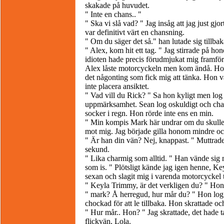
skakade på huvudet.
" Inte en chans.. "
" Ska vi slå vad? " Jag insåg att jag just gj
var definitivt värt en chansning.
" Om du säger det så." han lutade sig tillbak
" Alex, kom hit ett tag. " Jag stirrade på h
idioten hade precis förudmjukat mig framför 
Alex låste motorcyckeln men kom ändå. Hon 
det någonting som fick mig att tänka. Hon va
inte placera ansiktet.
" Vad vill du Rick? " Sa hon kyligt men log
uppmärksamhet. Sean log oskuldigt och char
socker i regn. Hon rörde inte ens en min.
" Min kompis Mark här undrar om du skulle 
mot mig. Jag började gilla honom mindre o
" Är han din vän? Nej, knappast. " Muttrad
sekund.
" Lika charmig som alltid. " Han vände sig 
som is. " Plötsligt kände jag igen henne, 
sexan och slagit mig i varenda motorcyckel 
" Keyla Trimmy, är det verkligen du? " Hon 
" mark? Å herregud, hur mår du? " Hon log 
chockad för att le tillbaka. Hon skrattade 
" Hur mår.. Hon? " Jag skrattade, det hade t
flickvän, Lola.