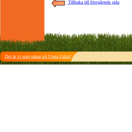
Tillbaka till föregående sida
Det är vi som satsar på Unga Fakta!