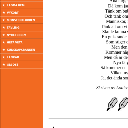
Alla färge
Då kom jag
Tänk om bub
Och tänk om a
Människor, m
Tänk att om vi
Skulle kunna 
En gnistrande 
Som stiger o
Men den 
Kommer någo
Men då är det
Nya fär
Så kommer en n
Vilken ny
Ja, det ända s
Skriven av Louise