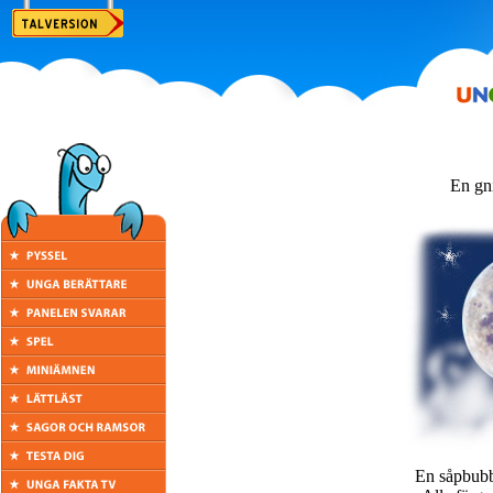
En gni
En såpbubb