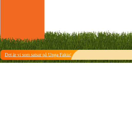
Det är vi som satsar på Unga Fakta!