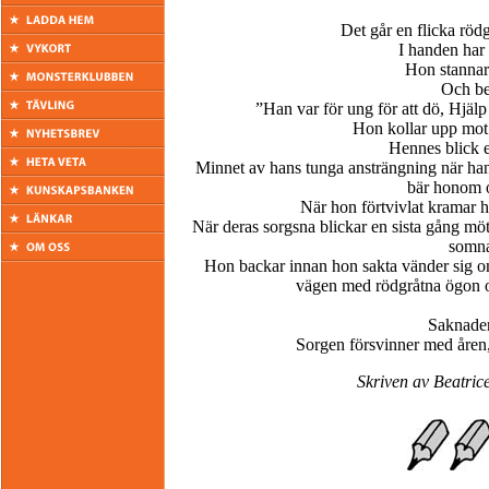
Det går en flicka röd
I handen har
Hon stannar 
Och ber
”Han var för ung för att dö, Hjälp
Hon kollar upp mot
Hennes blick e
Minnet av hans tunga ansträngning när han f
bär honom o
När hon förtvivlat kramar h
När deras sorgsna blickar en sista gång mö
somna
Hon backar innan hon sakta vänder sig om
vägen med rödgråtna ögon
Saknaden
Sorgen försvinner med åren
Skriven av Beatric