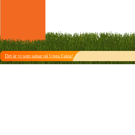
Det är vi som satsar på Unga Fakta!