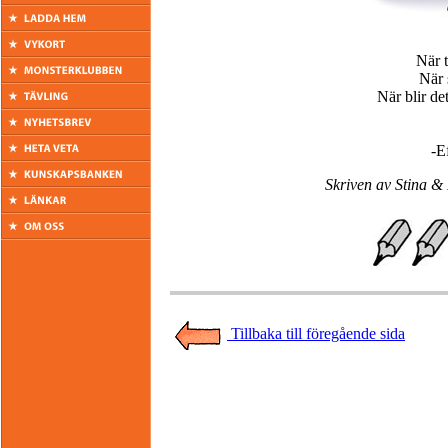
När t
När 
När blir de
-E
Skriven av Stina &
Tillbaka till föregående sida