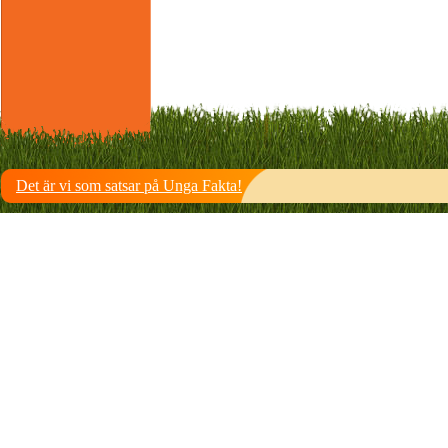
Det är vi som satsar på Unga Fakta!