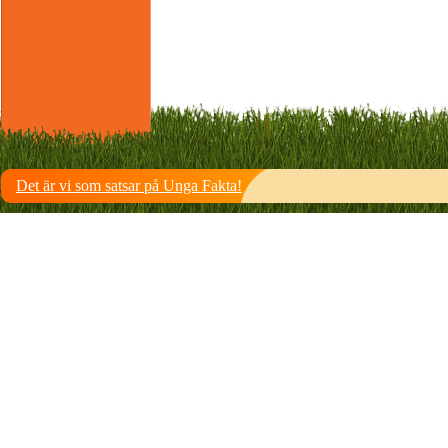
Det är vi som satsar på Unga Fakta!