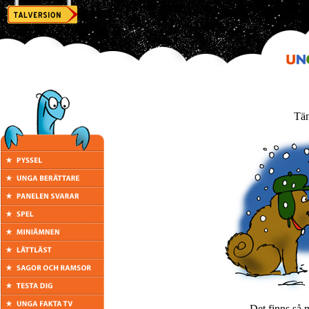
Tän
Det finns så 