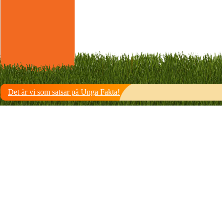
Det är vi som satsar på Unga Fakta!