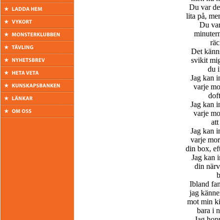
Du var de
lita på, me
Du var
minutern
räc
Det känn
svikit mi
du i
Jag kan i
varje m
dof
Jag kan i
varje m
att
Jag kan i
varje mo
din box, ef
Jag kan i
din närv
b
Ibland fan
jag känne
mot min ki
bara i 
Jag hopp