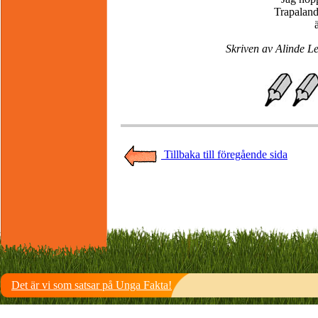
Trapaland
Skriven av Alinde Le
Tillbaka till föregående sida
Det är vi som satsar på Unga Fakta!