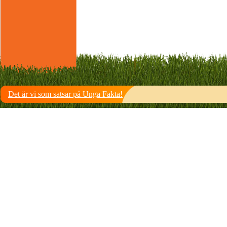
Det är vi som satsar på Unga Fakta!