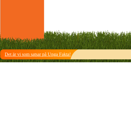
Det är vi som satsar på Unga Fakta!