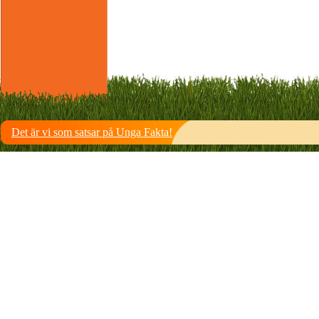
Det är vi som satsar på Unga Fakta!