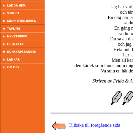
Jag har varit
och tän
En dag när ja
sa du
En gång nä
sa du ne
Du sa att du
och jag 
Hela mitt 
har j
Men all kär
den kärlek som fanns inom mig t
Va som en händer 
Skriven av Frida & A
Tillbaka till föregående sida