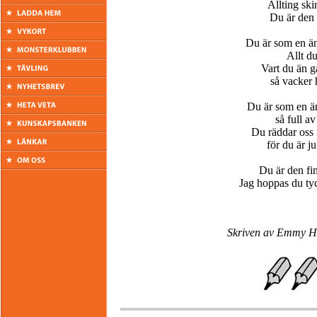
Allting ski
Du är den 
Du är som en än
Allt du
Vart du än g
så vacker 
Du är som en än
så full a
Du räddar oss 
för du är j
Du är den fin
Jag hoppas du ty
Skriven av Emmy Ha