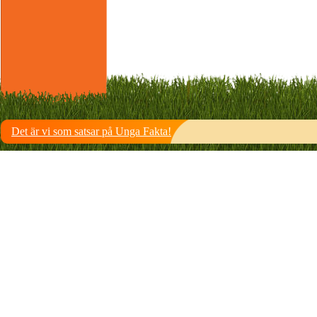
Det är vi som satsar på Unga Fakta!