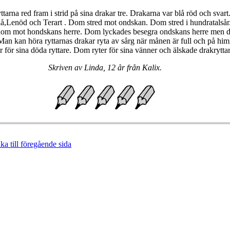
ttarna red fram i strid på sina drakar tre. Drakarna var blå röd och svart
elå,Lenöd och Terart . Dom stred mot ondskan. Dom stred i hundratalsår
om mot hondskans herre. Dom lyckades besegra ondskans herre men d
 Man kan höra ryttarnas drakar ryta av sårg när månen är full och på himl
 för sina döda ryttare. Dom ryter för sina vänner och älskade drakrytta
Skriven av Linda, 12 år från Kalix.
ka till föregående sida