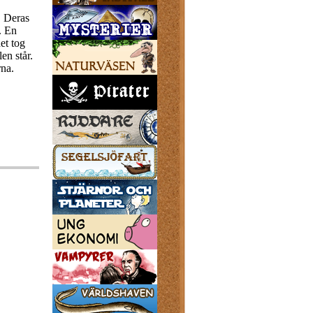
. Deras
. En
et tog
en står.
rna.