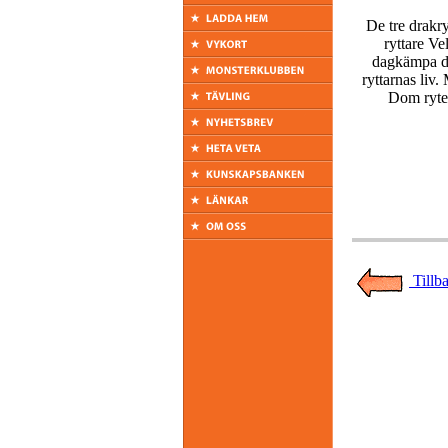
De tre drakry
ryttare V
dagkämpa d
ryttarnas liv.
Dom ryter
Tillba