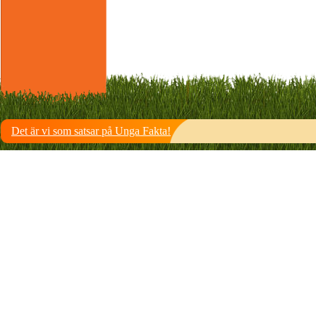
Det är vi som satsar på Unga Fakta!