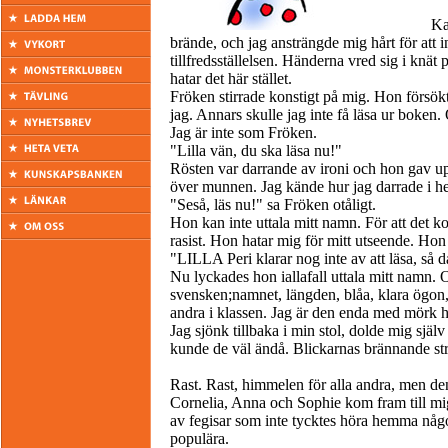
Ka
brände, och jag ansträngde mig hårt för att i
tillfredsställelsen. Händerna vred sig i knät p
hatar det här stället.
Fröken stirrade konstigt på mig. Hon försök
jag. Annars skulle jag inte få läsa ur boken.
Jag är inte som Fröken.
"Lilla vän, du ska läsa nu!"
Rösten var darrande av ironi och hon gav upp 
över munnen. Jag kände hur jag darrade i h
"Seså, läs nu!" sa Fröken otåligt.
Hon kan inte uttala mitt namn. För att det k
rasist. Hon hatar mig för mitt utseende. Hon
"LILLA Peri klarar nog inte av att läsa, så
Nu lyckades hon iallafall uttala mitt namn.
svensken;namnet, längden, blåa, klara ögon, 
andra i klassen. Jag är den enda med mörk h
Jag sjönk tillbaka i min stol, dolde mig själ
kunde de väl ändå. Blickarnas brännande str
Rast. Rast, himmelen för alla andra, men de
Cornelia, Anna och Sophie kom fram till mi
av fegisar som inte tycktes höra hemma någo
populära.