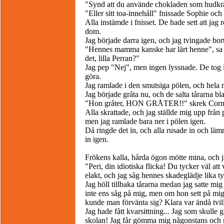
"Synd att du använde chokladen som hudkräm
"Eller sitt toa-innehåll" fnissade Sophie och
Alla instämde i fnisset. De hade sett att jag
dom.
Jag började darra igen, och jag tvingade bort
"Hennes mamma kanske har lärt henne", sa
det, lilla Perran?"
Jag pep "Nej", men ingen lyssnade. De tog ist
göra.
Jag ramlade i den smutsiga pölen, och hela
Jag började gråta nu, och de salta tårarna b
"Hon gråter, HON GRÅTER!!" skrek Corneli
Alla skrattade, och jag ställde mig upp från 
men jag ramlade bara ner i pölen igen.
Då ringde det in, och alla rusade in och läm
in igen.
Frökens kalla, hårda ögon mötte mina, och 
"Peri, din idiotiska flicka! Du tycker väl att
elakt, och jag såg hennes skadeglädje lika ty
Jag höll tillbaka tårarna medan jag satte mig
inte ens såg på mig, men om hon sett på mig
kunde man förvänta sig? Klara var ändå tvi
Jag hade fått kvarsittning... Jag som skull
skolan! Jag får gömma mig någonstans och r