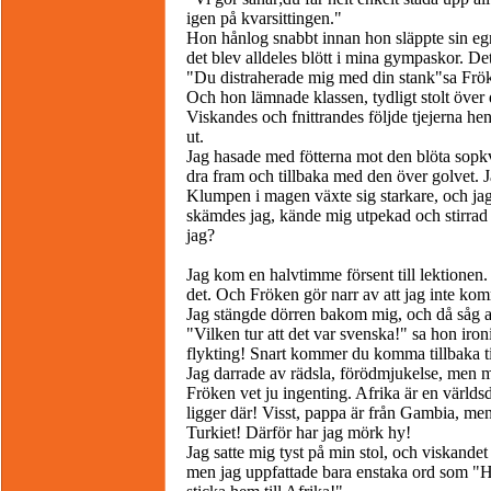
igen på kvarsittingen."
Hon hånlog snabbt innan hon släppte sin egn
det blev alldeles blött i mina gympaskor. Det
"Du distraherade mig med din stank"sa Fröke
Och hon lämnade klassen, tydligt stolt över 
Viskandes och fnittrandes följde tjejerna 
ut.
Jag hasade med fötterna mot den blöta sopk
dra fram och tillbaka med den över golvet. Ja
Klumpen i magen växte sig starkare, och jag
skämdes jag, kände mig utpekad och stirrad 
jag?
Jag kom en halvtimme försent till lektionen
det. Och Fröken gör narr av att jag inte ko
Jag stängde dörren bakom mig, och då såg all
"Vilken tur att det var svenska!" sa hon iron
flykting! Snart kommer du komma tillbaka ti
Jag darrade av rädsla, förödmjukelse, men me
Fröken vet ju ingenting. Afrika är en världsd
ligger där! Visst, pappa är från Gambia, m
Turkiet! Därför har jag mörk hy!
Jag satte mig tyst på min stol, och viskandet
men jag uppfattade bara enstaka ord som "Ha