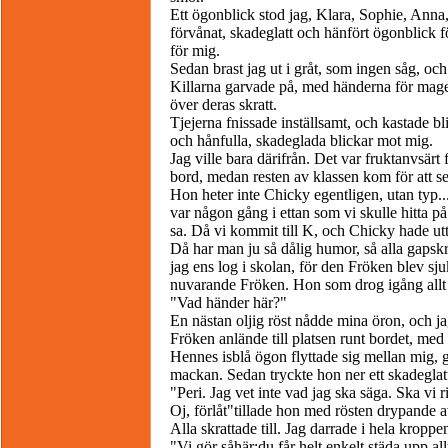
Ett ögonblick stod jag, Klara, Sophie, Anna,
förvånat, skadeglatt och hänfört ögonblick 
för mig.
Sedan brast jag ut i gråt, som ingen såg, och r
Killarna garvade på, med händerna för mage
över deras skratt.
Tjejerna fnissade inställsamt, och kastade b
och hånfulla, skadeglada blickar mot mig.
Jag ville bara därifrån. Det var fruktanvsärt 
bord, medan resten av klassen kom för att s
Hon heter inte Chicky egentligen, utan typ...
var någon gång i ettan som vi skulle hitta p
sa. Då vi kommit till K, och Chicky hade u
Då har man ju så dålig humor, så alla gapskr
jag ens log i skolan, för den Fröken blev sj
nuvarande Fröken. Hon som drog igång allt 
"Vad händer här?"
En nästan oljig röst nådde mina öron, och jag
Fröken anlände till platsen runt bordet, med
Hennes isblå ögon flyttade sig mellan mig, 
mackan. Sedan tryckte hon ner ett skadeglat
"Peri. Jag vet inte vad jag ska säga. Ska vi r
Oj, förlåt"tillade hon med rösten drypande 
Alla skrattade till. Jag darrade i hela kroppe
"Vi gör såhär;du får helt enkelt städa upp all