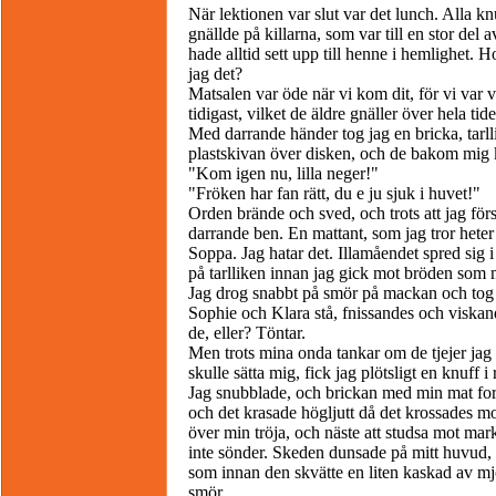
När lektionen var slut var det lunch. Alla kn
gnällde på killarna, som var till en stor del
hade alltid sett upp till henne i hemlighet. 
jag det?
Matsalen var öde när vi kom dit, för vi var vä
tidigast, vilket de äldre gnäller över hela tid
Med darrande händer tog jag en bricka, tarl
plastskivan över disken, och de bakom mig 
"Kom igen nu, lilla neger!"
"Fröken har fan rätt, du e ju sjuk i huvet!"
Orden brände och sved, och trots att jag förs
darrande ben. En mattant, som jag tror heter
Soppa. Jag hatar det. Illamåendet spred sig i
på tarlliken innan jag gick mot bröden som ma
Jag drog snabbt på smör på mackan och tog e
Sophie och Klara stå, fnissandes och viskan
de, eller? Töntar.
Men trots mina onda tankar om de tjejer jag f
skulle sätta mig, fick jag plötsligt en knuff i
Jag snubblade, och brickan med min mat for
och det krasade högljutt då det krossades mo
över min tröja, och näste att studsa mot mar
inte sönder. Skeden dunsade på mitt huvud, 
som innan den skvätte en liten kaskad av mj
smör.