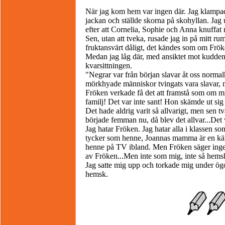
När jag kom hem var ingen där. Jag klampa
jackan och ställde skorna på skohyllan. Jag u
efter att Cornelia, Sophie och Anna knuffat 
Sen, utan att tveka, rusade jag in på mitt 
fruktansvärt dåligt, det kändes som om Fröke
Medan jag låg där, med ansiktet mot kudden,
kvarsittningen.
"Negrar var från början slavar åt oss normal
mörkhyade människor tvingats vara slavar, men
Fröken verkade få det att framstå som om min
familj! Det var inte sant! Hon skämde ut sig 
Det hade aldrig varit så allvarigt, men sen 
började femman nu, då blev det allvar...Det v
Jag hatar Fröken. Jag hatar alla i klassen so
tycker som henne, Joannas mamma är en känd
henne på TV ibland. Men Fröken säger inget, 
av Fröken...Men inte som mig, inte så hemsk
Jag satte mig upp och torkade mig under ögo
hemsk.