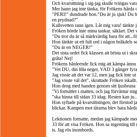
Och kvarsittning i sig-jag skulle tvingas v
Mer hann jag inte tänka, för Frökens hårda 
"PERI!" dundrade hon."Du är ju sjuk! Du har 
en prydnad?"
Kallsvetten rann igen. Låt mig vara! tänkte j
Fröken hörde inte mina tankar, såklart. Det v
"Du tror du är så märkvärdig bara för att...för
Hon tänkte ut ett fult ord i någon bråkdels 
"Du är en NEGER!"
Det sista ordet fick klassen att brista ut i s
gråta! Nej!
Frökens hånleende fick mig att kämpa ännu m
"Vet DU, din lilla neger, VAD 3 gånger fyra
Jag visste att det var 12, men jag fick inte ut
"Jag visste väl det", skrattade Fröken iskallt.
Hon drog med handen genom sitt ljusbruna 
"Vi fortsätter i matten, och jag förväntar m
"ska hinna till sidan 33 idag. Resten kan ju.
Hon syftade på kvarsittningen, det förstod 
blickar. Kampen mot tårarna blev bara hårda
Lektionen fortsatte, medan jag kämpade med m
33 för att visa Fröken. Hon sa ingenting til
is. Jag rös inombords.