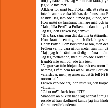
om jag hade feber. Jag var mer än rädd, jag v
jag ville inte mer.
Alldeles för snart bad Fröken alla att sätta 
inte de andras elaka blickar, det fanns bar
ansikte. Jag samlade allt mod jag kunde, och 
Hon smög sig långsamt närmare mig, och ja
"Jaha, lilla Perri" sa Fröken, medan hon gic
Jag teg, och Fröken log hemskt.
"Bra, bra, såna som dig ska inte ta stjärngl
Hon skrattade ett tillgjort och flickaktigt sk
Harry Potter. Dom böckerna är bra, men det v
Fröken var nu bara någon meter från min b
"Jaja, jag hade tänkt att få dig att fatta att 
Jag teg fortfarande, men nu orkade Fröken 
framför mig och började tala igen.
"Negrar var från början slavar åt oss normalh
hemma, i våra hem för att bli slavar. För vem 
vara slavar, men jag anser att det är fel! Ni fö
onormala!"
Fröken verkade arg, hon reste sig och börja
våldsamt.
"Gå ut nu!" skrek hon."UT!"
Snabbare än blixten hade jag nappat åt mig
rusade ut från skolhuset kunde jag inte hindr
tårarna nerför kinderna.