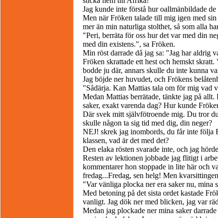
sticka hem till Afrika!"
Jag kunde inte förstå hur oallmänbildade de
Men när Fröken talade till mig igen med sin 
mer än min naturliga stolthet, så som alla h
"Peri, berräta för oss hur det var med din n
med din existens.", sa Fröken.
Min röst darrade då jag sa: "Jag har aldrig va
Fröken skrattade ett hest och hemskt skratt. "
bodde ju där, annars skulle du inte kunna va
Jag böjde ner huvudet, och Frökens belåten
"Sådärja. Kan Mattias tala om för mig vad v
Medan Mattias berrätade, tänkte jag på allt.
saker, exakt varenda dag? Hur kunde Fröken
Där svek mitt självfötroende mig. Du tror du 
skulle någon ta sig tid med dig, din neger?
NEJ! skrek jag inombords, du får inte följ
klassen, vad är det med det?
Den elaka rösten svarade inte, och jag hörde
Resten av lektionen jobbade jag flitigt i arb
kommentarer hon stoppade in lite här och var
fredag...Fredag, sen helg! Men kvarsittingen 
"Var vänliga plocka ner era saker nu, mi
Med betoning på det sista ordet kastade Frö
vanligt. Jag dök ner med blicken, jag var r
Medan jag plockade ner mina saker darrade 