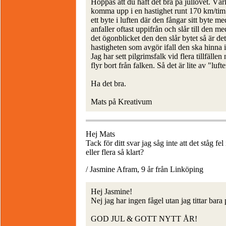
Hoppas att du haft det bra på jullovet. Vä
komma upp i en hastighet runt 170 km/tim. 
ett byte i luften där den fångar sitt byte 
anfaller oftast uppifrån och slår till den m
det ögonblicket den den slår bytet så är det
hastigheten som avgör ifall den ska hinna i f
Jag har sett pilgrimsfalk vid flera tillfälle
flyr bort från falken. Så det är lite av "luft
Ha det bra.
Mats på Kreativum
Hej Mats
Tack för ditt svar jag såg inte att det ståg f
eller flera så klart?
/ Jasmine Afram, 9 år från Linköping
Hej Jasmine!
Nej jag har ingen fågel utan jag tittar bara
GOD JUL & GOTT NYTT ÅR!