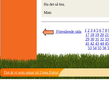
Ha det så bra.
Mats
1
2
3
4
5
6
7
8
Föregående sida
17
18
19
20
21
29
30
31
32
33
41
42
43
44
45
53
54
55
56
Det är vi som satsar på Unga Fakta!