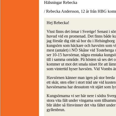
Hälsningar Rebecka
/ Rebecka Andersson, 12 år från HBG ko
Hej Rebecka!
Visst finns det örnar i Sverige! Senast i 
huvud vid en promenad. Det finns både k
jag förstår dig rätt så bor du i Helsingborg
kungsörn som häckare och havsörn som vint
mest (antalet) i NÖ Skåne vid Tosteberga 
ser 10-15 havsörnar, några enstaka kungsörn
till i samma område. På hösten så ses det o
kommer ut mot det smala näset för att lämn
som vintertid hyser havsörn. Vid Vombs än
Havsörnen känner man igen på stor breda v
ett skär, sten eller i stort träd ute vid ku
havsörnarna har dessutom vit stjärt som lyse
Kungsörnarna vi ser här nere i södra Sverg
stora vita fält under vingarna som tillsamm
blir äldre så försvinner det vita fältet under
gyllenbrun.