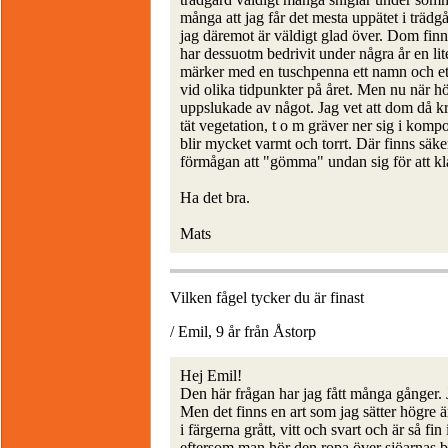
många att jag får det mesta uppätet i träd
jag däremot är väldigt glad över. Dom finns
har dessuotm bedrivit under några år en li
märker med en tuschpenna ett namn och ett
vid olika tidpunkter på året. Men nu när 
uppslukade av något. Jag vet att dom då kr
tät vegetation, t o m gräver ner sig i kom
blir mycket varmt och torrt. Där finns säke
förmågan att "gömma" undan sig för att kla
Ha det bra.
Mats
Vilken fågel tycker du är finast
/ Emil, 9 år från Åstorp
Hej Emil!
Den här frågan har jag fått många gånger. Ja
Men det finns en art som jag sätter högre ä
i färgerna grått, vitt och svart och är så f
eftersom man hör den ropa över sjöarnas b