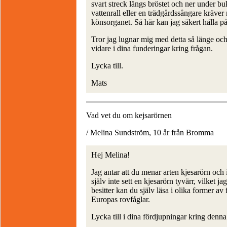
svart streck längs bröstet och ner under bu
vattenrall eller en trädgårdssångare kräver
könsorganet. Så här kan jag säkert hålla på a
Tror jag lugnar mig med detta så länge och 
vidare i dina funderingar kring frågan.
Lycka till.
Mats
Vad vet du om kejsarörnen
/ Melina Sundström, 10 år från Bromma
Hej Melina!
Jag antar att du menar arten kjesarörn och 
själv inte sett en kjesarörn tyvärr, vilket j
besitter kan du själv läsa i olika former a
Europas rovfåglar.
Lycka till i dina fördjupningar kring denna