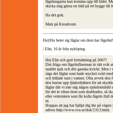
fågelungarna kan komma upp till hålet. Men
skicka mig gärna en bild på ert bygge till
Ha det gott.
Mats på Kreativum
Hej!Hu beter sig fåglar om dem har fågelin
/ Elin, 10 år från nyköping
Hej Elin och god fortsättning på 2007!
Din fråga om fågelinfluensan är rätt svår a
snabbt sjuk och dör ganska kvickt. Men i v
sågs det fåglar som hade mycket svårt med
och trillade runt i vattnet. Ofta avvek den f
den burrar upp fjäderdräkten för att skydd
fåglar där vi inte såg någon sjukdomsbild e
för det är oftast dom som drabbades, så sk
eller vetrenären som får kolla fågeln ifall d
ut.
Hoppas att jag har hjälpt dig lite på vägen
adress http://www.sva.se/dok/1313.html.