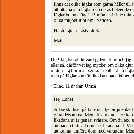
finns det olika fåglar som gärna håller til
att titta på alla fåglar och deras beteende
fåglar hemma ändå. Burfåglar är inte min gr
olika miljöer runt om i världen.
Ha det gott i höstvädret.
Mats
Hej! Jag har alltid varit galen i djur och jag 
eller så. därför vet jag mycket om olika djur. e
undrar jag hur man ser könsskillnad på fåglar
men på fåglar som är likadana båda könen 
/ Eline, 11 år från Umeå
Hej Eline!
Att se skillnad på kille och tjej är ju enkelt
göra detsamma. Men att vi människor kan s
likadana ut är genast svårare. Om du tex. ta
än hanen trots att dom ser likadana ut. Me
att kunna jämföra dom med varandra. Men ta