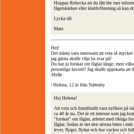
Hoppas Rebecka att du fått lite mer inform
fågelskådare eller klubb/förening så kan dom
Lycka till
Mats
Hej!
Det måsta vara intressant att veta så mycket 
jag gärna skulle vilja ha svar på!
Du har ju forskat om fåglar länge, men vilke
personliga favorit? Jag skulle uppskatta att d
/Helle
/ Helena, 12 år från Nättraby
Hej Helena!
Att veta och framförallt vara nyfiken på någ
ca 40 år nu. Det är ett intresse som jag k
"forskat" om fåglar, arbetet med riktiga fo
fåglar. Sedan är det den största biten i mitt 
lever, flyger, flyttar och hur vackra och f