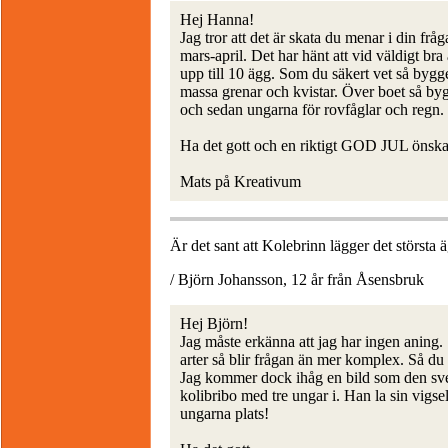
Hej Hanna!
Jag tror att det är skata du menar i din fr
mars-april. Det har hänt att vid väldigt bra
upp till 10 ägg. Som du säkert vet så bygger
massa grenar och kvistar. Över boet så by
och sedan ungarna för rovfåglar och regn.
Ha det gott och en riktigt GOD JUL önskar
Mats på Kreativum
Är det sant att Kolebrinn lägger det största äg
/ Björn Johansson, 12 år från Åsensbruk
Hej Björn!
Jag måste erkänna att jag har ingen aning
arter så blir frågan än mer komplex. Så du 
Jag kommer dock ihåg en bild som den sven
kolibribo med tre ungar i. Han la sin vigsel
ungarna plats!