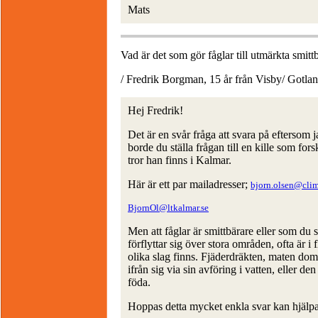
Mats
Vad är det som gör fåglar till utmärkta smitt
/ Fredrik Borgman, 15 år från Visby/ Gotla
Hej Fredrik!
Det är en svår fråga att svara på eftersom j
borde du ställa frågan till en kille som fo
tror han finns i Kalmar.
Här är ett par mailadresser;
bjorn.olsen@clim
BjornOl@ltkalmar.se
Men att fåglar är smittbärare eller som du 
förflyttar sig över stora områden, ofta är i 
olika slag finns. Fjäderdräkten, maten dom
ifrån sig via sin avföring i vatten, eller d
föda.
Hoppas detta mycket enkla svar kan hjälpa