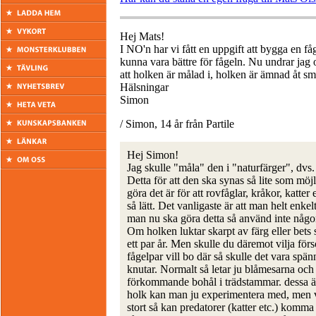
Hej Mats!
I NO'n har vi fått en uppgift att bygga en f
kunna vara bättre för fågeln. Nu undrar jag 
att holken är målad i, holken är ämnad åt sm
Hälsningar
Simon
/ Simon, 14 år från Partile
Hej Simon!
Jag skulle "måla" den i "naturfärger", dvs.
Detta för att den ska synas så lite som möj
göra det är för att rovfåglar, kråkor, katte
så lätt. Det vanligaste är att man helt enk
man nu ska göra detta så använd inte någon
Om holken luktar skarpt av färg eller bets 
ett par år. Men skulle du däremot vilja förs
fågelpar vill bo där så skulle det vara sp
knutar. Normalt så letar ju blåmesarna och 
förkommande bohål i trädstammar. dessa är
holk kan man ju experimentera med, men vik
stort så kan predatorer (katter etc.) komma