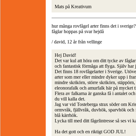
Mats på Kreativum
hur många rovfågel arter finns det i sverig
fåglar hoppas på svar hejdå
/ david, 12 år från vellinge
Hej David!
Det var kul att höra om ditt tycke av fåglar
och fantastisk förmåga att flyga. Själv har j
Det finns 18 rovfågelarter i Sverige. Utöve
arter som mer eller mindre dyker upp i fra
mindre skrikörn, större skrikörn, stäppörn, 
eleonorafalk och amurfalk här på mycket til
Flera av falkarna är ganska få i antalet och ä
du vill kalla det.
Jag var vid Tosteberga strax söder om Kris
ormvråk, fjällvråk, duvhök, sparvhök och 
blå kärrhök.
Lycka till med ditt fågelintresse så ses vi
Ha det gott och en riktigt GOD JUL!