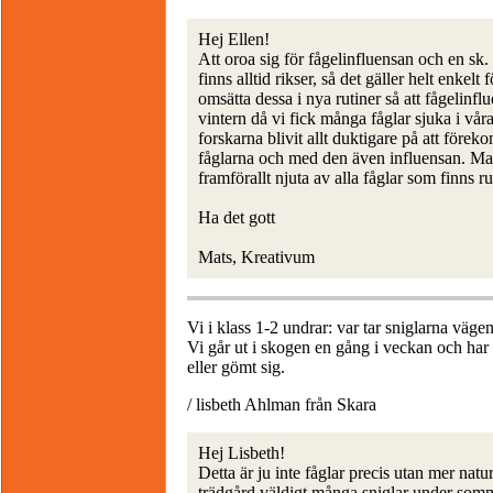
Hej Ellen!
Att oroa sig för fågelinfluensan och en sk.
finns alltid rikser, så det gäller helt enkel
omsätta dessa i nya rutiner så att fågelinf
vintern då vi fick många fåglar sjuka i vå
forskarna blivit allt duktigare på att för
fåglarna och med den även influensan. Man 
framförallt njuta av alla fåglar som finns r
Ha det gott
Mats, Kreativum
Vi i klass 1-2 undrar: var tar sniglarna väge
Vi går ut i skogen en gång i veckan och har 
eller gömt sig.
/ lisbeth Ahlman från Skara
Hej Lisbeth!
Detta är ju inte fåglar precis utan mer nat
trädgård väldigt många sniglar under som