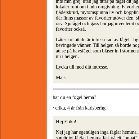
inte min grej, utan jag tittar på fågel dit 
lokaler runt om i min omgivning. Favoriten
fjäderskrud, mytomspunna liv och koppling
där finns massor av favoriter utöver den, 
osv. Sjöfågel och gäss har jag inventerat o
favoriter också.
Låter kul att du är intresserad av fågel. J
bevingade vänner. Till helgen så borde nog 
att se på havsfågel som blåser in i stormen
nu i helgen.
Lycka till med ditt intresse.
Mats
har du en fogel hema?
/ erika, 4 år från karlsberhg
Hej Erika!
Nej jag har egentligen inga fåglar hemma, 
samtidigt fåglar hemma fast på ett "annat" s