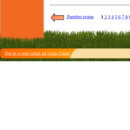
Panelen svarar
1
2
3
4
5
6
7
8
Det är vi som satsar på Unga Fakta!