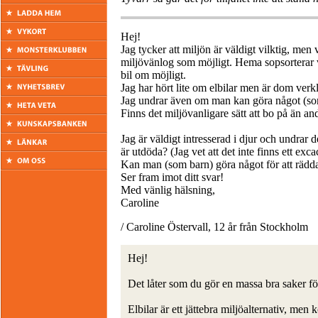
Hej!
Jag tycker att miljön är väldigt vilktig, men v
miljövänlog som möjligt. Hema sopsorterar vi o
bil om möjligt.
Jag har hört lite om elbilar men är dom verkli
Jag undrar även om man kan göra något (som
Finns det miljövanligare sätt att bo på än an
Jag är väldigt intresserad i djur och undra
är utdöda? (Jag vet att det inte finns ett exc
Kan man (som barn) göra något för att rädda
Ser fram imot ditt svar!
Med vänlig hälsning,
Caroline
/ Caroline Östervall, 12 år från Stockholm
Hej!
Det låter som du gör en massa bra saker fö
Elbilar är ett jättebra miljöalternativ, men