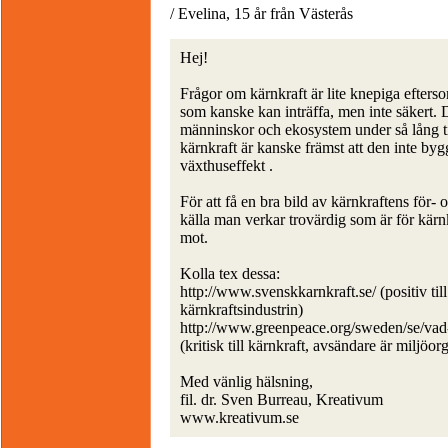
/ Evelina, 15 år från Västerås
Hej!
Frågor om kärnkraft är lite knepiga efters
som kanske kan inträffa, men inte säkert. 
männinskor och ekosystem under så lång ti
kärnkraft är kanske främst att den inte bygg
växthuseffekt .
För att få en bra bild av kärnkraftens för
källa man verkar trovärdig som är för kärn
mot.
Kolla tex dessa:
http://www.svenskkarnkraft.se/ (positiv till
kärnkraftsindustrin)
http://www.greenpeace.org/sweden/se/vad-v
(kritisk till kärnkraft, avsändare är miljö
Med vänlig hälsning,
fil. dr. Sven Burreau, Kreativum
www.kreativum.se