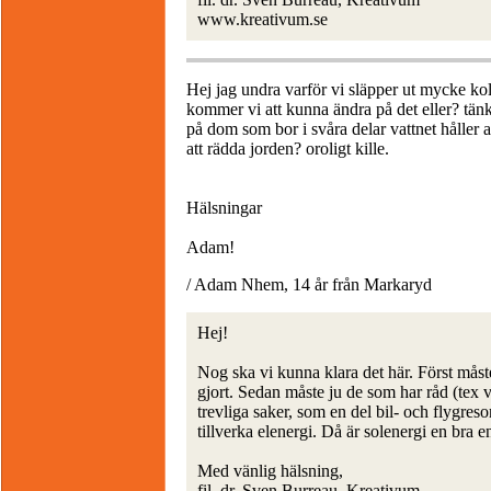
www.kreativum.se
Hej jag undra varför vi släpper ut mycke koldi
kommer vi att kunna ändra på det eller? tän
på dom som bor i svåra delar vattnet håller a
att rädda jorden? oroligt kille.
Hälsningar
Adam!
/ Adam Nhem, 14 år från Markaryd
Hej!
Nog ska vi kunna klara det här. Först måst
gjort. Sedan måste ju de som har råd (tex 
trevliga saker, som en del bil- och flygreso
tillverka elenergi. Då är solenergi en bra e
Med vänlig hälsning,
fil. dr. Sven Burreau, Kreativum