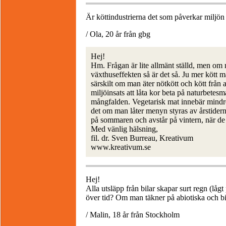
Är köttindustrierna det som påverkar miljön
/ Ola, 20 år från gbg
Hej!
Hm. Frågan är lite allmänt ställd, men om
växthuseffekten så är det så. Ju mer kött m
särskilt om man äter nötkött och kött från 
miljöinsats att låta kor beta på naturbetes
mångfalden. Vegetarisk mat innebär mindre
det om man låter menyn styras av årstiderna
på sommaren och avstår på vintern, när de m
Med vänlig hälsning,
fil. dr. Sven Burreau, Kreativum
www.kreativum.se
Hej!
Alla utsläpp från bilar skapar surt regn (låg
över tid? Om man täkner på abiotiska och bio
/ Malin, 18 år från Stockholm