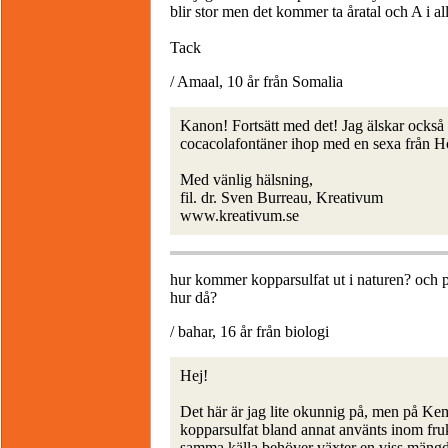
blir stor men det kommer ta åratal och A i al
Tack
/ Amaal, 10 år från Somalia
Kanon! Fortsätt med det! Jag älskar också 
cocacolafontäner ihop med en sexa från Hö
Med vänlig hälsning,
fil. dr. Sven Burreau, Kreativum
www.kreativum.se
hur kommer kopparsulfat ut i naturen? och på 
hur då?
/ bahar, 16 år från biologi
Hej!
Det här är jag lite okunnig på, men på Ke
kopparsulfat bland annat använts inom f
samma källa behöver växter en viss mängd