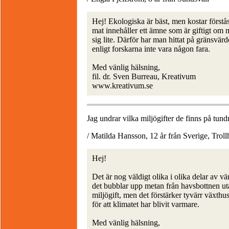
Hej! Ekologiska är bäst, men kostar förstås
mat innehåller ett ämne som är giftigt om m
sig lite. Därför har man hittat på gränsvä
enligt forskarna inte vara någon fara.
Med vänlig hälsning,
fil. dr. Sven Burreau, Kreativum
www.kreativum.se
Jag undrar vilka miljögifter de finns på tundr
/ Matilda Hansson, 12 år från Sverige, Troll
Hej!
Det är nog väldigt olika i olika delar av vä
det bubblar upp metan från havsbottnen utan
miljögift, men det förstärker tyvärr växth
för att klimatet har blivit varmare.
Med vänlig hälsning,