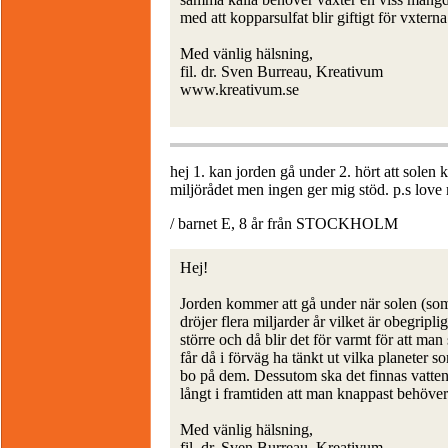
med att kopparsulfat blir giftigt för vxtern
Med vänlig hälsning,
fil. dr. Sven Burreau, Kreativum
www.kreativum.se
hej 1. kan jorden gå under 2. hört att solen
miljörådet men ingen ger mig stöd. p.s love 
/ barnet E, 8 år från STOCKHOLM
Hej!
Jorden kommer att gå under när solen (som ä
dröjer flera miljarder år vilket är obegriplig
större och då blir det för varmt för att ma
får då i förväg ha tänkt ut vilka planeter 
bo på dem. Dessutom ska det finnas vatten 
långt i framtiden att man knappast behöver
Med vänlig hälsning,
fil. dr. Sven Burreau, Kreativum