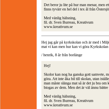
Det beror ju lite på hur man menar, men ett
finns tyvärr en hel del i tex ål från Östersj
Med vänlig hälsning,
fil. dr. Sven Burreau, Kreativum
www.kreativum.se
Hej jag går på kyrkskolan och är med i Miljör
mat vi kan men hur kan vi göra Kyrkskolan 
/ henrik, 8 år från borlänge
Hej!
Skolor kan nog ha ganska gott samvete, me
göra. Att inte åka bil till skolan, utan istäl
man måste slänga mat så är det ju bra om
biogas av dem. Men det är väl ännu bättre
Med vänlig hälsning,
fil. dr. Sven Burreau, Kreativum
www.kreativum.se