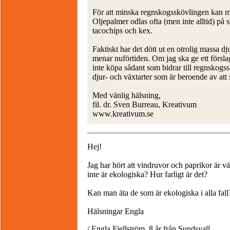
För att minska regnskogsskövlingen kan m
Oljepalmer odlas ofta (men inte alltid) på
tacochips och kex.
Faktiskt har det dött ut en otrolig massa d
menar nuförtiden. Om jag ska ge ett försla
inte köpa sådant som bidrar till regnskogs
djur- och växtarter som är beroende av att 
Med vänlig hälsning,
fil. dr. Sven Burreau, Kreativum
www.kreativum.se
Hej!
Jag har hört att vindruvor och paprikor är 
inte är ekologiska? Hur farligt är det?
Kan man äta de som är ekologiska i alla fall
Hälsningar Engla
/ Engla Fjellström, 8 år från Sundsvall