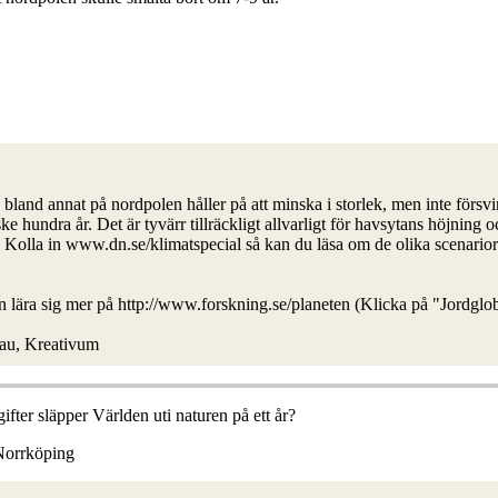
a bland annat på nordpolen håller på att minska i storlek, men inte försvi
 hundra år. Det är tyvärr tillräckligt allvarligt för havsytans höjning och
. Kolla in www.dn.se/klimatspecial så kan du läsa om de olika scenari
lära sig mer på http://www.forskning.se/planeten (Klicka på "Jordglo
eau, Kreativum
fter släpper Världen uti naturen på ett år?
 Norrköping