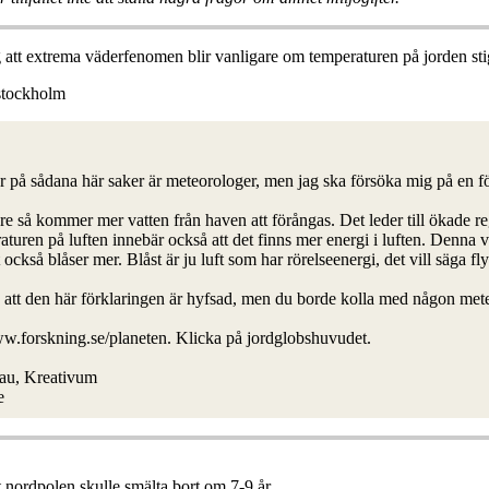
att extrema väderfenomen blir vanligare om temperaturen på jorden sti
 stockholm
 på sådana här saker är meteorologer, men jag ska försöka mig på en fö
re så kommer mer vatten från haven att förångas. Det leder till ökade 
uren på luften innebär också att det finns mer energi i luften. Denna 
t också blåser mer. Blåst är ju luft som har rörelseenergi, det vill säga fly
 att den här förklaringen är hyfsad, men du borde kolla med någon met
w.forskning.se/planeten. Klicka på jordglobshuvudet.
eau, Kreativum
e
t nordpolen skulle smälta bort om 7-9 år.