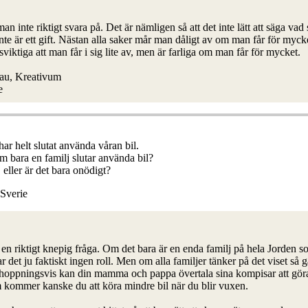
n inte riktigt svara på. Det är nämligen så att det inte lätt att säga vad 
nte är ett gift. Nästan alla saker mår man dåligt av om man får för myck
sviktiga att man får i sig lite av, men är farliga om man får för mycket.
eau, Kreativum
e
 helt slutat använda våran bil.
om bara en familj slutar använda bil?
 eller är det bara onödigt?
 Sverie
t en riktigt knepig fråga. Om det bara är en enda familj på hela Jorden 
r det ju faktiskt ingen roll. Men om alla familjer tänker på det viset så g
örhoppningsvis kan din mamma och pappa övertala sina kompisar att gö
 kommer kanske du att köra mindre bil när du blir vuxen.