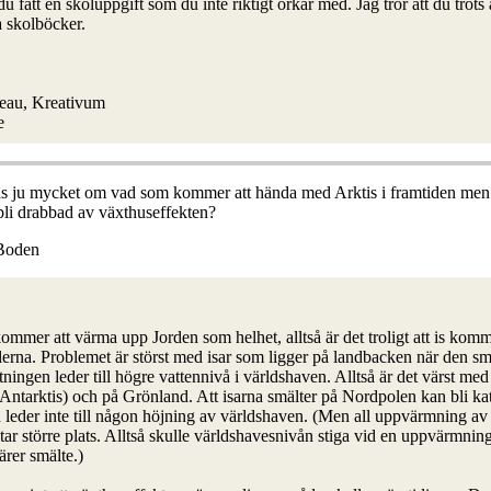
 fått en skoluppgift som du inte riktigt orkar med. Jag tror att du trots a
a skolböcker.
reau, Kreativum
e
as ju mycket om vad som kommer att hända med Arktis i framtiden me
 bli drabbad av växthuseffekten?
 Boden
mmer att värma upp Jorden som helhet, alltså är det troligt att is komm
erna. Problemet är störst med isar som ligger på landbacken när den smä
ningen leder till högre vattennivå i världshaven. Alltså är det värst me
Antarktis) och på Grönland. Att isarna smälter på Nordpolen kan bli kata
 leder inte till någon höjning av världshaven. (Men all uppvärmning av 
en tar större plats. Alltså skulle världshavesnivån stiga vid en uppvärmnin
ärer smälte.)