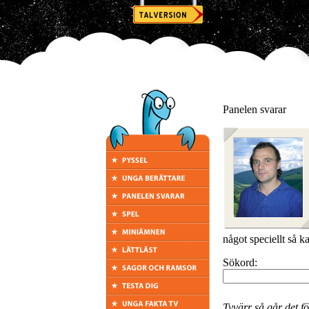
Panelen svarar
något speciellt så k
Sökord:
Tyvärr så går det för