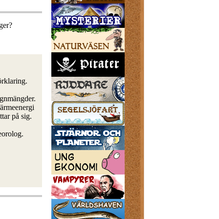
ger?
rklaring.
regnmängder.
värmeenergi
ttar på sig.
eorolog.