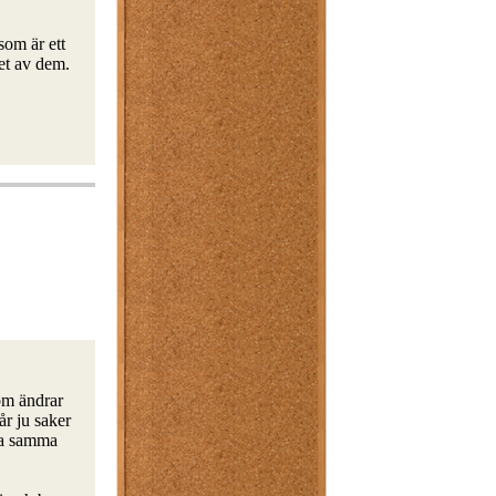
som är ett
et av dem.
som ändrar
år ju saker
ra samma