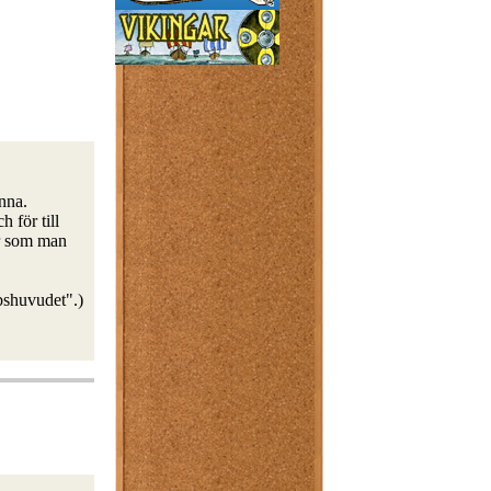
nna.
 för till
or som man
bshuvudet".)