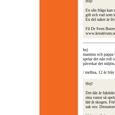
Hej!
En sån fråga kan ma
gift och vad som i
En del saker är liv
Fil Dr Sven Burr
www.kreativum.s
hej
mamma och pappa har
spelar det nån roll 
påverkar det miljön,
/ mellisa, 12 år från
Hej!
Det där är faktisk
sina vanor så spela
lätt åt skogen. F
sak osv. Dessutom