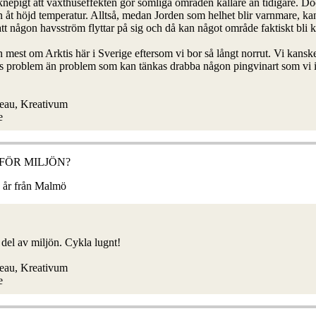
knepigt att växthuseffekten gör somliga områden kallare än tidigare. Do
n åt höjd temperatur. Alltså, medan Jorden som helhet blir varnmare, k
tt någon havsström flyttar på sig och då kan något område faktiskt bli k
mest om Arktis här i Sverige eftersom vi bor så långt norrut. Vi kanske
nas problem än problem som kan tänkas drabba någon pingvinart som vi 
reau, Kreativum
e
 FÖR MILJÖN?
9 år från Malmö
n del av miljön. Cykla lugnt!
reau, Kreativum
e