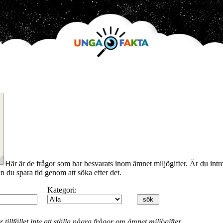
Här är de frågor som har besvarats inom ämnet miljögifter. Är du intr
an du spara tid genom att söka efter det.
Kategori:
 tillfället inte att ställa några frågor om ämnet miljögifter.