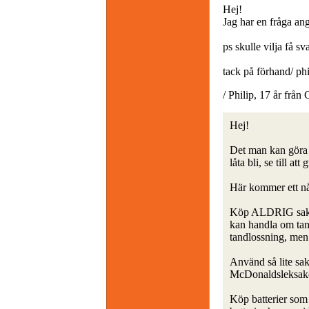
Hej!
Jag har en fråga ang
ps skulle vilja få s
tack på förhand/ phi
/ Philip, 17 år från
Hej!
Det man kan göra s
låta bli, se till att
Här kommer ett nå
Köp ALDRIG saker s
kan handla om tan
tandlossning, men 
Använd så lite sak
McDonaldsleksaker
Köp batterier som i