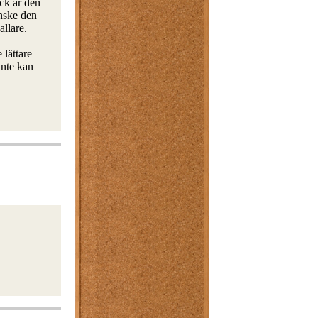
ck är den
anske den
allare.
 lättare
inte kan