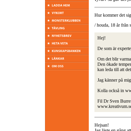
Hur kommer det sig 
/ houda, 18 år från
Hej!
De som är experter
Om det blir varma
Den ökade temperat
kan leda till att de
Jag känner på mig
Kolla också in ww
Fil Dr Sven Burr
www.kreativum.s
Hejsan!
Jag läste en gång at