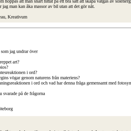
m hoppas att man snart hittat på ett bra sätt att skapa vätgas av solenerg
or jag man kan åka massor av bil utan att det gör nåt.
eau, Kreativum
r som jag undrar över
reppet art?
bios?
ntesreaktionen i ord?
nergins vögar genom naturens från materiens?
änningsreaktionen i ord och vad har denna fråga gemensamt med fotosyn
du svarade på de frågorna
öteborg