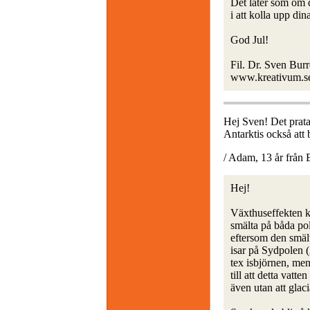
Det låter som om du
i att kolla upp din
God Jul!
Fil. Dr. Sven Bur
www.kreativum.s
Hej Sven! Det prat
Antarktis också att
/ Adam, 13 år från
Hej!
Växthuseffekten ko
smälta på båda pol
eftersom den smält
isar på Sydpolen (
tex isbjörnen, men
till att detta vatt
även utan att glaci