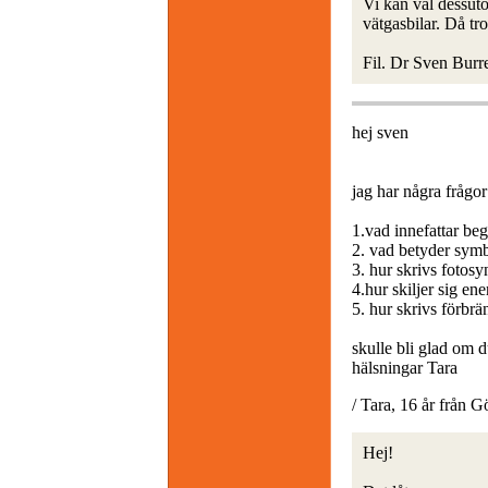
Vi kan väl dessuto
vätgasbilar. Då tr
Fil. Dr Sven Burr
hej sven
jag har några frågo
1.vad innefattar beg
2. vad betyder sym
3. hur skrivs fotosy
4.hur skiljer sig e
5. hur skrivs förbr
skulle bli glad om 
hälsningar Tara
/ Tara, 16 år från G
Hej!