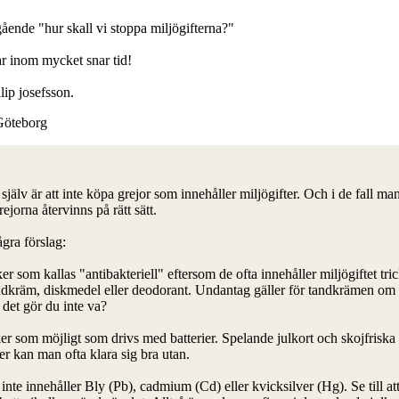
ående "hur skall vi stoppa miljögifterna?"
var inom mycket snar tid!
lip josefsson.
 Göteborg
jälv är att inte köpa grejor som innehåller miljögifter. Och i de fall ma
 grejorna återvinns på rätt sätt.
gra förslag:
om kallas "antibakteriell" eftersom de ofta innehåller miljögiftet tric
dkräm, diskmedel eller deodorant. Undantag gäller för tandkrämen om 
det gör du inte va?
er som möjligt som drivs med batterier. Spelande julkort och skojfriska
 kan man ofta klara sig bra utan.
nte innehåller Bly (Pb), cadmium (Cd) eller kvicksilver (Hg). Se till att 