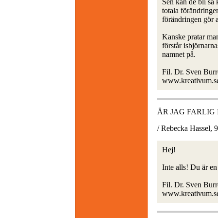
Sen kan de bli så 
totala förändringe
förändringen gör a
Kanske pratar man 
förstår isbjörnar
namnet på.
Fil. Dr. Sven Bur
www.kreativum.s
ÄR JAG FARLIG
/ Rebecka Hassel, 
Hej!
Inte alls! Du är e
Fil. Dr. Sven Bur
www.kreativum.s