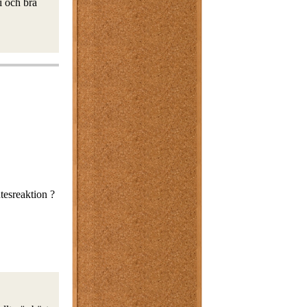
i och bra
tesreaktion ?