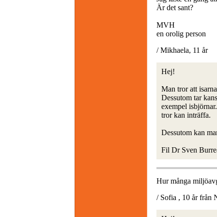
Är det sant?
MVH
en orolig person
/ Mikhaela, 11 år
Hej!
Man tror att isarn
Dessutom tar kanske
exempel isbjörnar
tror kan inträffa.
Dessutom kan man 
Fil Dr Sven Burr
Hur många miljöavgi
/ Sofia , 10 år från