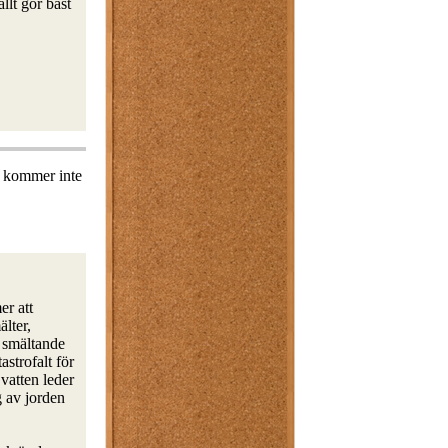
llt gör bäst
n kommer inte
er att
lter,
d smältande
strofalt för
vatten leder
g av jorden