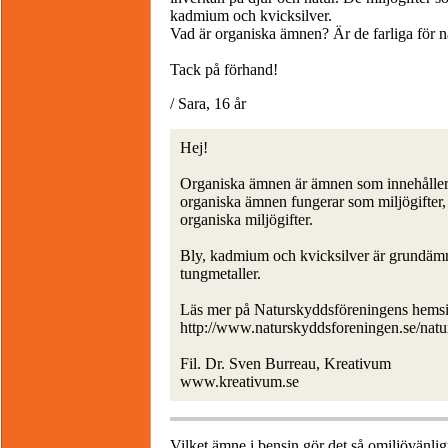
kadmium och kvicksilver.
Vad är organiska ämnen? Är de farliga för 
Tack på förhand!
/ Sara, 16 år
Hej!
Organiska ämnen är ämnen som innehåller 
organiska ämnen fungerar som miljögifter, 
organiska miljögifter.
Bly, kadmium och kvicksilver är grundämnen
tungmetaller.
Läs mer på Naturskyddsföreningens hemsi
http://www.naturskyddsforeningen.se/natur-
Fil. Dr. Sven Burreau, Kreativum
www.kreativum.se
Vilket ämne i bensin gör det så omiljövänlig