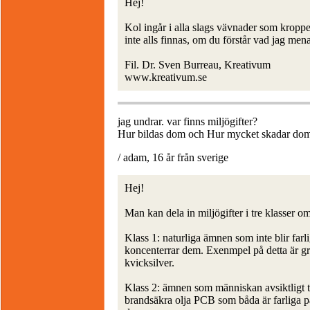
Hej!
Kol ingår i alla slags vävnader som kroppe
inte alls finnas, om du förstår vad jag mena
Fil. Dr. Sven Burreau, Kreativum
www.kreativum.se
jag undrar. var finns miljögifter?
Hur bildas dom och Hur mycket skadar dom
/ adam, 16 år från sverige
Hej!
Man kan dela in miljögifter i tre klasser o
Klass 1: naturliga ämnen som inte blir far
koncenterrar dem. Exenmpel på detta är g
kvicksilver.
Klass 2: ämnen som människan avsiktligt t
brandsäkra olja PCB som båda är farliga på