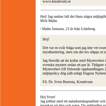
www.kreativum.se
Hej! Jag undrar fall det finns några miljögif
Mvh Malin
/ Malin Jonsson, 23 år från Göteborg
Hej!
Det var en svår fråga som jag inte vet svar
mynthantering, men om det tex släpps ut nic
Jag föreslår att du kollar med Myntverket
svenska mynten sedan ett par år. Tidigare
Myntverket AB förlorade upphandlingen 20
miljöpolicy dög (allt enligt Dagens Nyhete
Fil. Dr. Sven Burreau, Kreativum
Hej Sven!
Jag jobbar med ett naturkunskapsarbete och s
inverkan på djur och natur. De miljögifter so