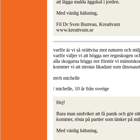
att lägga malda äggskal i jorden.
Med vänlig hälsning,
Fil Dr Sven Burreau, Kreativum
www.kreativum.se
varför är vi så orättvisa mot naturen och milj
varför väljer vi att högga ner regnskogen
alla skogarna höggs ner förstör vi människor 
kommer vi att utrotas likadant som dinosaur
mvh michelle
/ michelle, 10 år från sverige
Hej!
Bara man undviker att få panik och gör sitt
kommer, rösta på partier som tänker på mi
Med vänlig hälsning,