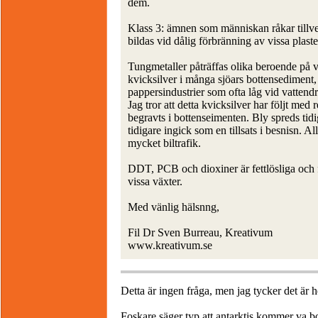
dem.
Klass 3: ämnen som människan råkar tillve
bildas vid dålig förbränning av vissa plaste
Tungmetaller påträffas olika beroende på v
kvicksilver i många sjöars bottensediment, f
pappersindustrier som ofta låg vid vattend
Jag tror att detta kvicksilver har följt med 
begravts i bottenseimenten. Bly spreds tidi
tidigare ingick som en tillsats i besnisn. A
mycket biltrafik.
DDT, PCB och dioxiner är fettlösliga och fin
vissa växter.
Med vänlig hälsnng,
Fil Dr Sven Burreau, Kreativum
www.kreativum.se
Detta är ingen fråga, men jag tycker det är he
Foskare säger typ att antarktis kommer va bor