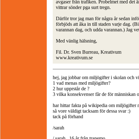
avgaser från trafiken. Probelmet med det ä
vittrar sönder pga surt tregn.
Därför tror jag man för några år sedan inför
förbjöds att åka in till staden varje dag. 
varannan dag, och udda varannan.) Jag vet
Med vänlig hälsning,
Fil. Dr. Sven Burreau, Kreativum
www.kreativum.se
hej, jag jobbar om miljögifter i skolan och 
1 vad menas med miljögifter?
2 hur upprstår de ?
3 vilka konsekvenser får de för människan 
har hittar fakta på wikipedia om miljögifter 
så vore väldigt tacksam för dessa svar :)
tack på förhand
/sarah
/ sarah , 16 år från tranemo