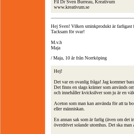
Fil Dr Sven Burreau, Kreativum
www.kreativum.se
Hej Sven! Vilken sminkprodukt är farligast 
Tacksam för svar!
M.v.h
Maja
/ Maja, 10 år från Norrköping
Hej!
Det var en ovanlig fråga! Jag kommer bara på
Det finns en slags krämer som används om 
och innehåller kvicksilver som ju är en väld
Aceton som man kan använda för att ta bort 
eller människan.
En annan sak som är farlig (även om det int
överdrivet solande utomhus. Det ska man ab