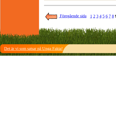
Föregående sida
1
2
3
4
5
6
7
8
Det är vi som satsar på Unga Fakta!