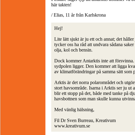
här takten!
/ Elias, 11 år från Karlskrona
Hej!
Lite lätt sjukt är ju ett och annat; det hål
tycker oss ha råd att undvara sådana saker
olja, kol och bensin.
Dock kommer Antarktis inte att försvinna.
sydpolen ligger. Den kommer att ligga kvar
av klimatförändringar på samma sätt som p
Arktis är det norra polarområdet och utgörs t
stort havsområde. Isarna i Arktis ser ju ut 
blir ett stopp på det, både med tanke på dju
havsbottnen som man skulle kunna utvinna
Med vänlig hälsning,
Fil Dr Sven Burreau, Kreativum
www.kreativum.se