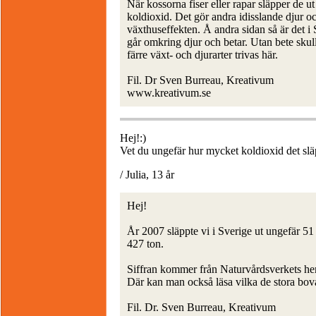
När kossorna fiser eller rapar släpper de u
koldioxid. Det gör andra idisslande djur ock
växthuseffekten. Å andra sidan så är det i
går omkring djur och betar. Utan bete sku
färre växt- och djurarter trivas här.
Fil. Dr Sven Burreau, Kreativum
www.kreativum.se
Hej!:)
Vet du ungefär hur mycket koldioxid det slä
/ Julia, 13 år
Hej!
År 2007 släppte vi i Sverige ut ungefär 51
427 ton.
Siffran kommer från Naturvårdsverkets hems
Där kan man också läsa vilka de stora bova
Fil. Dr. Sven Burreau, Kreativum