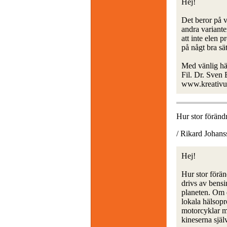
Hej!
Det beror på v
andra variante
att inte elen 
på någt bra sät
Med vänlig hä
Fil. Dr. Sven
www.kreativu
Hur stor förändr
/ Rikard Johans
Hej!
Hur stor förän
drivs av bensin
planeten. Om d
lokala hälsopro
motorcyklar me
kineserna själ