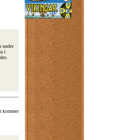
n under
a i
ades
Hur kommer