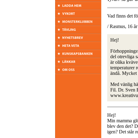
Vad finns det fö
/ Rasmus, 16 år
Hej!
Förhoppningsvi
del otrevliga 
är olika kväve
temperaturer r
ändå. Mycket a
Med vänlig hä
Fil. Dr. Sven
www.kreativu
Hej!
Min mamma glömd
blev den det? De
igen? Det står r