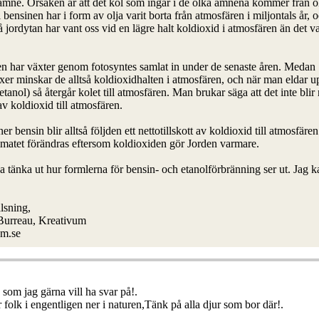
mne. Orsaken är att det kol som ingår i de olka ämnena kommer från o
i bensinen har i form av olja varit borta från atmosfären i miljontals år, 
 jordytan har vant oss vid en lägre halt koldioxid i atmosfären än det v
.
en har växter genom fotosyntes samlat in under de senaste åren. Medan
äxer minskar de alltså koldioxidhalten i atmosfären, och när man eldar 
etanol) så återgår kolet till atmosfären. Man brukar säga att det inte blir
 av koldioxid till atmosfären.
bensin blir alltså följden ett nettotillskott av koldioxid till atmosfären
 klimatet förändras eftersom koldioxiden gör Jorden varmare.
a tänka ut hur formlerna för bensin- och etanolförbränning ser ut. Jag k
lsning,
 Burreau, Kreativum
m.se
 som jag gärna vill ha svar på!.
 folk i engentligen ner i naturen,Tänk på alla djur som bor där!.