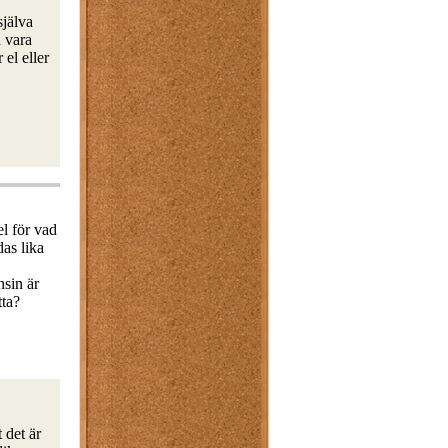
själva
u vara
 el eller
el för vad
das lika
nsin är
tta?
 det är