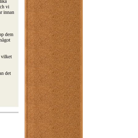
lika
och vi
ar innan
upp dem
 något
 vilket
an det