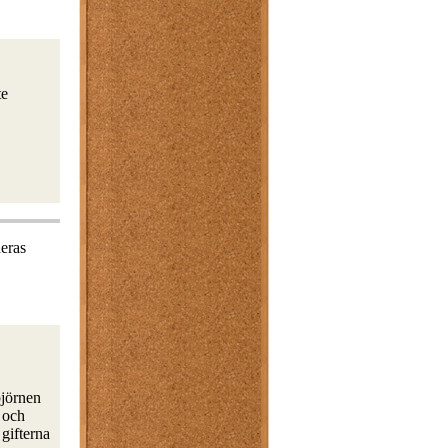
te
deras
björnen
g och
gifterna