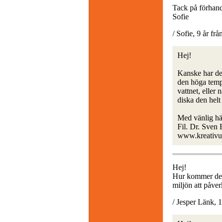
Tack på förhan
Sofie
/ Sofie, 9 år fr
Hej!
Kanske har det
den höga tempe
vattnet, eller
diska den helt
Med vänlig hä
Fil. Dr. Sven
www.kreativu
Hej!
Hur kommer det 
miljön att påve
/ Jesper Länk, 