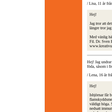
/ Lisa, 11 år fr
Hej!
Jag tror att de
längre tror jag
Med vänlig hä
Fil. Dr. Sven
www.kreativu
Hej! Jag undrar 
föda, såsom i fi
/ Lena, 16 år fr
Hej!
Isbjörnar får
flamskyddsmede
väldigt höga. 
nedsatt immunf