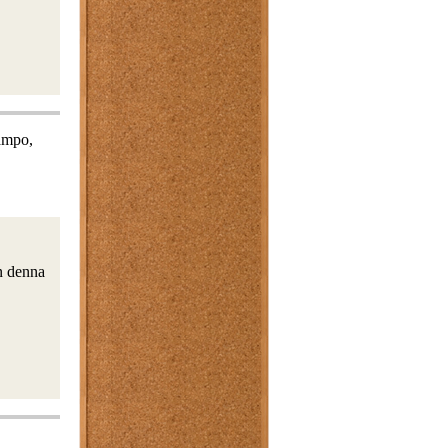
hampo,
in denna