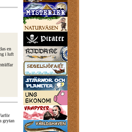
ldas en
g i luft
nträffar
Varför
da grytan