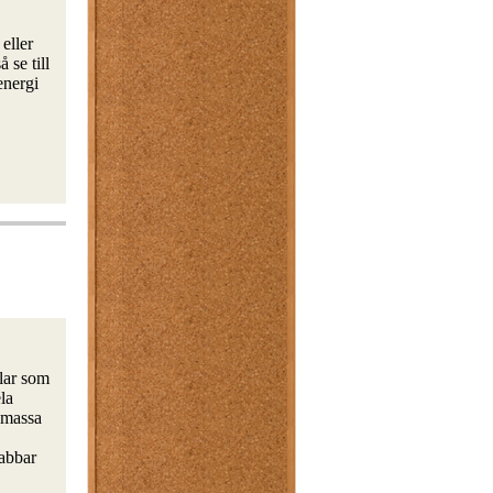
eller
 se till
energi
ilar som
ela
 massa
rabbar