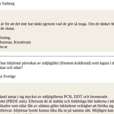
ån Varberg
t är för att det inte har tänkt igenom vad de gör så noga. Om de tänker li
 de slutar.
lsning,
 Burreau, Kreativum
m.se
hur isbjörnar påverkas av miljögifter (förutom koldioxid) som lagras i 
skar och sälar?
ån Sverige
 bland annat i sig mycket av miljögifterna PCB, DDT och bromerade
l (PBDE mm). Eftersom de är stabila och fettlösliga blir halterna i is
Skador som sälar fått av sådana gifter inkluderar svårighet att föröka si
örsvar. Isbjörnar borde kunna råka illa ut på samma sätt. Möjligen kan 