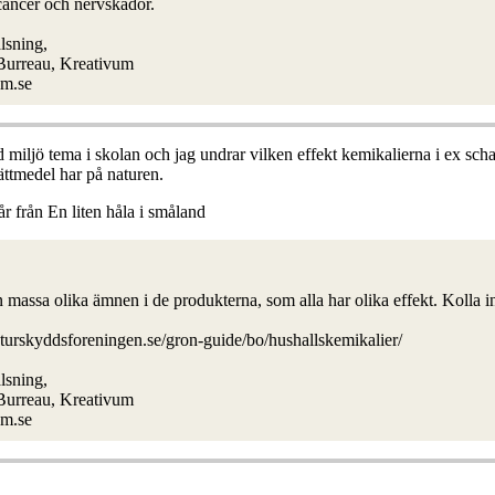
cancer och nervskador.
lsning,
 Burreau, Kreativum
m.se
d miljö tema i skolan och jag undrar vilken effekt kemikalierna i ex sc
ättmedel har på naturen.
år från En liten håla i småland
n massa olika ämnen i de produkterna, som alla har olika effekt. Kolla 
turskyddsforeningen.se/gron-guide/bo/hushallskemikalier/
lsning,
 Burreau, Kreativum
m.se