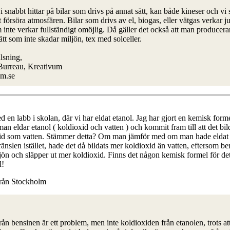
snabbt hittar på bilar som drivs på annat sätt, kan både kineser och vi 
t försöra atmosfären. Bilar som drivs av el, biogas, eller vätgas verkar j
 inte verkar fullständigt omöjlig. Då gäller det också att man producerar
ätt som inte skadar miljön, tex med solceller.
lsning,
 Burreau, Kreativum
m.se
d en labb i skolan, där vi har eldat etanol. Jag har gjort en kemisk form
an eldar etanol ( koldioxid och vatten ) och kommit fram till att det bil
id som vatten. Stämmer detta? Om man jämför med om man hade eldat
ränslen istället, hade det då bildats mer koldioxid än vatten, eftersom be
ljön och släpper ut mer koldioxid. Finns det någon kemisk formel för de
d!
från Stockholm
ån bensinen är ett problem, men inte koldioxiden från etanolen, trots att