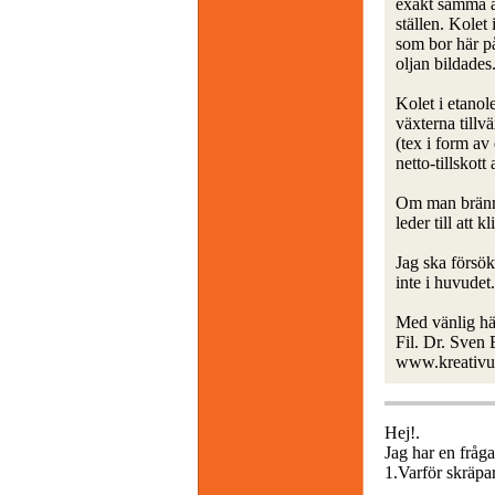
exakt samma ä
ställen. Kolet 
som bor här på
oljan bildades
Kolet i etanol
växterna tillv
(tex i form av 
netto-tillskott
Om man bränner 
leder till att
Jag ska försök
inte i huvudet.
Med vänlig hä
Fil. Dr. Sven
www.kreativu
Hej!.
Jag har en fråga
1.Varför skräpar