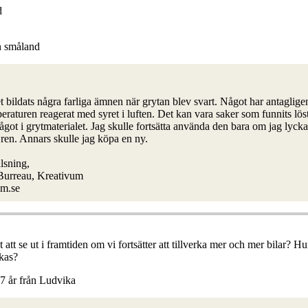
d
ån småland
 bildats några farliga ämnen när grytan blev svart. Något har antaglige
raturen reagerat med syret i luften. Det kan vara saker som funnits löst
 något i grytmaterialet. Jag skulle fortsätta använda den bara om jag lyck
 ren. Annars skulle jag köpa en ny.
lsning,
 Burreau, Kreativum
m.se
att se ut i framtiden om vi fortsätter att tillverka mer och mer bilar? 
rkas?
17 år från Ludvika