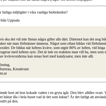
r farliga miljögiter i våra vanliga biobränslen?
 från Uppsala
s ska det väl inte finnas några gifter alls däri. Däremot kan det nog bi
saker när man förbränner ämnena. Något som oftast bildas vid förbrännin
oxider. De bildas när luftens kväve, som utgör 80% av luften, vid höga
eagerar med luftens syre. Det är inte en reaktion man vill ha, men som i
v kväveoxiderna kan renas bort med katalysator, men inte allt.
lsning,
 Burreau, Kreativum
m.se
e bort att hon kokade vatten i en gryta igår. Den blev alldles svart. 
t luktar illa i hela huset vad är det som luktar? Är det farligt att använ
ostfri på den.