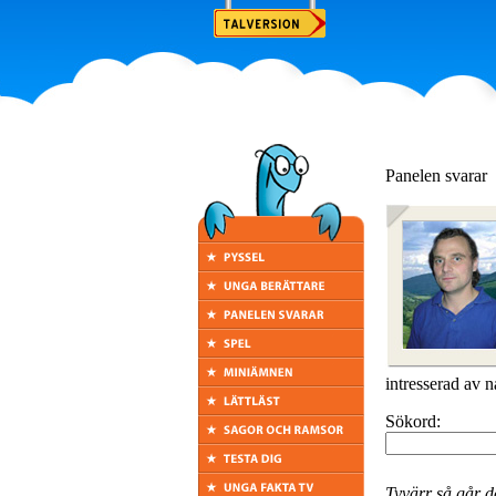
Panelen svarar
intresserad av n
Sökord:
Tyvärr så går de