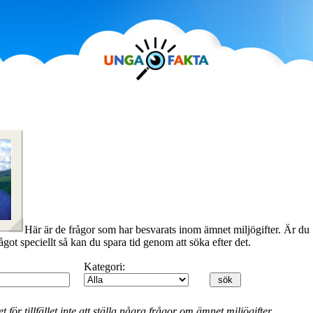
Här är de frågor som har besvarats inom ämnet miljögifter. Är du
ågot speciellt så kan du spara tid genom att söka efter det.
Kategori:
t för tillfället inte att ställa några frågor om ämnet miljögifter.