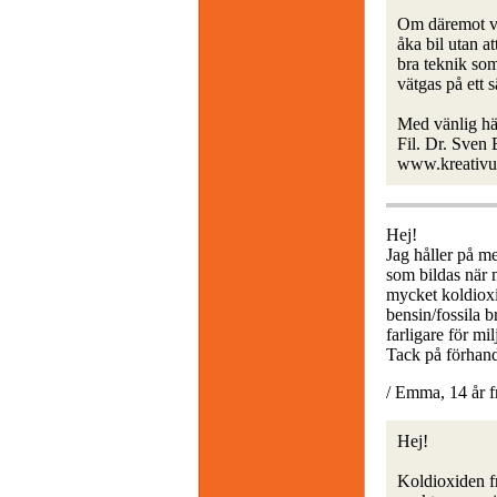
Om däremot vi 
åka bil utan at
bra teknik som
vätgas på ett s
Med vänlig hä
Fil. Dr. Sven
www.kreativu
Hej!
Jag håller på me
som bildas när m
mycket koldiox
bensin/fossila b
farligare för mi
Tack på förhan
/ Emma, 14 år 
Hej!
Koldioxiden fr