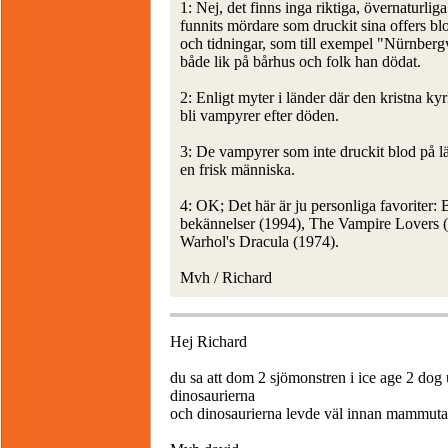
1: Nej, det finns inga riktiga, övernaturl
funnits mördare som druckit sina offers bl
och tidningar, som till exempel "Nürnbe
både lik på bårhus och folk han dödat.
2: Enligt myter i länder där den kristna ky
bli vampyrer efter döden.
3: De vampyrer som inte druckit blod på 
en frisk människa.
4: OK; Det här är ju personliga favoriter
bekännelser (1994), The Vampire Lovers (
Warhol's Dracula (1974).
Mvh / Richard
Hej Richard
du sa att dom 2 sjömonstren i ice age 2 dog
dinosaurierna
och dinosaurierna levde väl innan mammuta