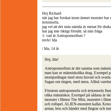
Hej Richard
när jag har forskat inom ämnet monster har
teriomorfa.
jag vet att det sista nämda är menat för drak
har jag inte riktigt förstått. så min fråga
1: vad är Antropomorfism ?
mvh// Ida
/ Ida, 14 år
Hej, Ida!
Antropomorfism är det samma som människ
man kan se människolika drag. Exempel på
utomjordingar med stora huvud och svarta 
Sagan om ringen, med mera. Alltså varels
Förutom antropomorfa och teriomorfa finn
olika människor. Exempel på sådana är sle
monster i filmen The Mist, monstret i fi
och rollspel. ALIEN-monstret kallas Xeno
armar, ben och händer med fingrar och t