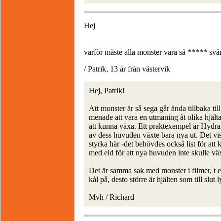
Hej
varför måste alla monster vara så ***** svår
/ Patrik, 13 år från västervik
Hej, Patrik!
Att monster är så sega går ända tillbaka ti
menade att vara en utmaning åt olika hjält
att kunna växa. Ett praktexempel är Hydra
av dess huvuden växte bara nya ut. Det vis
styrka här -det behövdes också list för a
med eld för att nya huvuden inte skulle väx
Det är samma sak med monster i filmer, t 
kål på, desto större är hjälten som till slut
Mvh / Richard