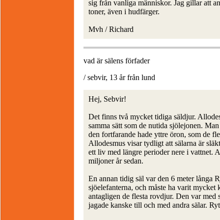
sig från vanliga människor. Jag gillar att 
toner, även i hudfärger.
Mvh / Richard
vad är sälens förfader
/ sebvir, 13 år från lund
Hej, Sebvir!
Det finns två mycket tidiga säldjur. Allod
samma sätt som de nutida sjölejonen. Man v
den fortfarande hade yttre öron, som de fl
Allodesmus visar tydligt att sälarna är sl
ett liv med längre perioder nere i vattnet
miljoner år sedan.
En annan tidig säl var den 6 meter långa R
sjöelefanterna, och måste ha varit mycket
antagligen de flesta rovdjur. Den var med st
jagade kanske till och med andra sälar. Ry