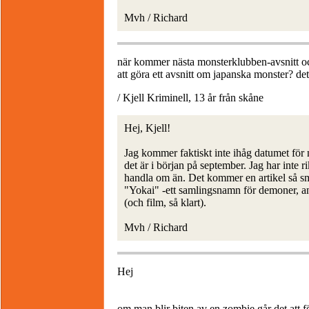
Mvh / Richard
när kommer nästa monsterklubben-avsnitt o
att göra ett avsnitt om japanska monster? det
/ Kjell Kriminell, 13 år från skåne
Hej, Kjell!
Jag kommer faktiskt inte ihåg datumet för
det är i början på september. Jag har inte 
handla om än. Det kommer en artikel så 
"Yokai" -ett samlingsnamn för demoner, an
(och film, så klart).
Mvh / Richard
Hej
om man blir biten av en zombie går det att 