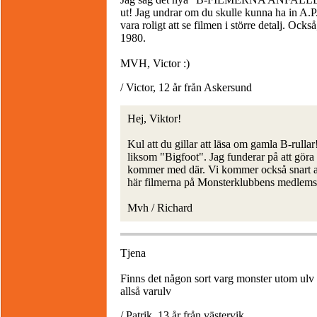
ut! Jag undrar om du skulle kunna ha in A.P.
vara roligt att se filmen i större detalj. Oc
1980.
MVH, Victor :)
/ Victor, 12 år från Askersund
Hej, Viktor!
Kul att du gillar att läsa om gamla B-ru
liksom "Bigfoot". Jag funderar på att göra
kommer med där. Vi kommer också snart att
här filmerna på Monsterklubbens medlems
Mvh / Richard
Tjena
Finns det någon sort varg monster utom ulv
allså varulv
/ Patrik, 13 år från västervik