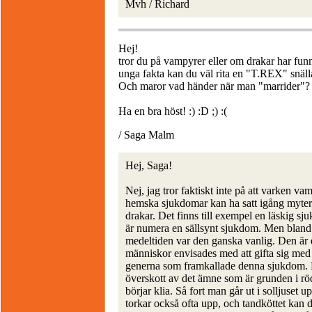
Mvh / Richard
Hej!
tror du på vampyrer eller om drakar har funni
unga fakta kan du väl rita en "T.REX" snäll
Och maror vad händer när man "marrider"?
Ha en bra höst! :) :D ;) :(
/ Saga Malm
Hej, Saga!
Nej, jag tror faktiskt inte på att varken va
hemska sjukdomar kan ha satt igång myter
drakar. Det finns till exempel en läskig s
är numera en sällsynt sjukdom. Men bland Ö
medeltiden var den ganska vanlig. Den är
människor envisades med att gifta sig med si
generna som framkallade denna sjukdom. D
överskott av det ämne som är grunden i r
börjar klia. Så fort man går ut i solljuset 
torkar också ofta upp, och tandköttet kan d