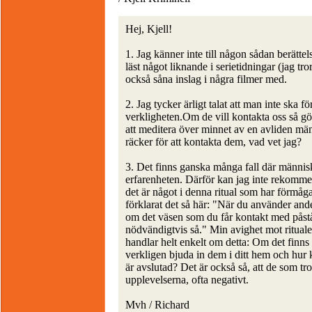
Hej, Kjell!
1. Jag känner inte till någon sådan berätte
läst något liknande i serietidningar (jag tr
också såna inslag i några filmer med.
2. Jag tycker ärligt talat att man inte ska 
verkligheten.Om de vill kontakta oss så gör
att meditera över minnet av en avliden männ
räcker för att kontakta dem, vad vet jag?
3. Det finns ganska många fall där människ
erfarenheten. Därför kan jag inte rekomm
det är något i denna ritual som har förmåga
förklarat det så här: "När du använder and
om det väsen som du får kontakt med påstår 
nödvändigtvis så." Min avighet mot ritual
handlar helt enkelt om detta: Om det finns
verkligen bjuda in dem i ditt hem och hur k
är avslutad? Det är också så, att de som tr
upplevelserna, ofta negativt.
Mvh / Richard