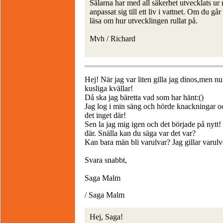
Sälarna har med all säkerhet utvecklats ur
anpassat sig till ett liv i vattnet. Om du
läsa om hur utvecklingen rullat på.
Mvh / Richard
Hej! När jag var liten gilla jag dinos,men nu
kusliga kvällar!
Då ska jag bäretta vad som har hänt:()
Jag log i min säng och hörde knackningar oc
det inget där!
Sen la jag mig igen och det började på nytt! 
där. Snälla kan du säga var det var?
Kan bara män bli varulvar? Jag gillar varul
Svara snabbt,
Saga Malm
/ Saga Malm
Hej, Saga!