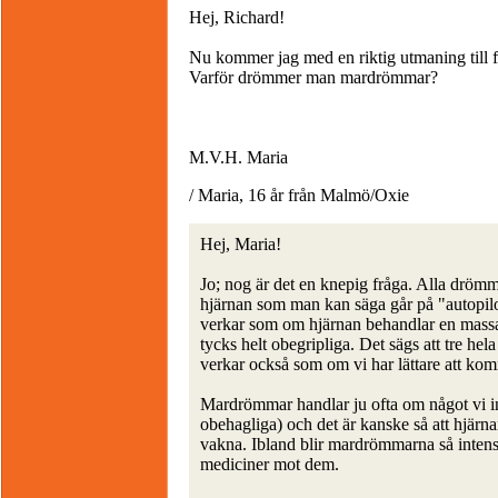
Hej, Richard!
Nu kommer jag med en riktig utmaning till f
Varför drömmer man mardrömmar?
M.V.H. Maria
/ Maria, 16 år från Malmö/Oxie
Hej, Maria!
Jo; nog är det en knepig fråga. Alla dröm
hjärnan som man kan säga går på "autopilo
verkar som om hjärnan behandlar en massa
tycks helt obegripliga. Det sägs att tre he
verkar också som om vi har lättare att k
Mardrömmar handlar ju ofta om något vi in
obehagliga) och det är kanske så att hjärn
vakna. Ibland blir mardrömmarna så intens
mediciner mot dem.