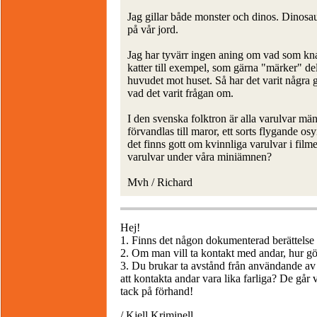
Jag gillar både monster och dinos. Dinosaur
på vår jord.
Jag har tyvärr ingen aning om vad som knac
katter till exempel, som gärna "märker" de
huvudet mot huset. Så har det varit några
vad det varit frågan om.
I den svenska folktron är alla varulvar m
förvandlas till maror, ett sorts flygande o
det finns gott om kvinnliga varulvar i film
varulvar under våra miniämnen?
Mvh / Richard
Hej!
1. Finns det någon dokumenterad berättels
2. Om man vill ta kontakt med andar, hur g
3. Du brukar ta avstånd från användande av 
att kontakta andar vara lika farliga? De går
tack på förhand!
/ Kjell Kriminell