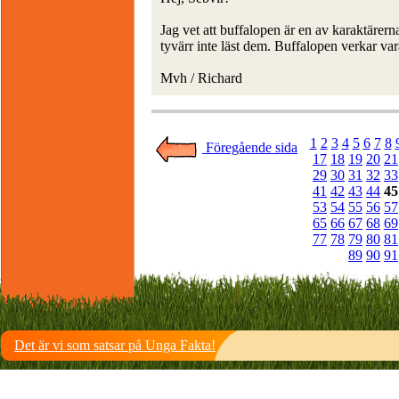
Jag vet att buffalopen är en av karaktärer
tyvärr inte läst dem. Buffalopen verkar var
Mvh / Richard
1
2
3
4
5
6
7
8
Föregående sida
17
18
19
20
21
29
30
31
32
33
41
42
43
44
45
53
54
55
56
57
65
66
67
68
69
77
78
79
80
81
89
90
91
Det är vi som satsar på Unga Fakta!