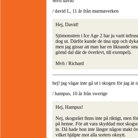
Mvh david
/ david L, 11 år från marmaverken
Hej, David!
Sjömonstren i Ice Age 2 har ju varit infrus
dog ut. Därför kunde de tina upp och dyka u
men jag gissar att man har en liknande sma
gömd dal där de överlevt, till exempel).
Mvh / Richard
hej! jag vågar inte gå ut i skogen för jag ä
/ hampus, 10 år från swerige
Hej, Hampus!
Nej, skogsrået finns inte på riktigt, men fö
på henne. För att vara skyddad mot skogsrå
in. Då hade hon inte längre någon makt öv
vilket hjälpte mot alla sorters oknytt.