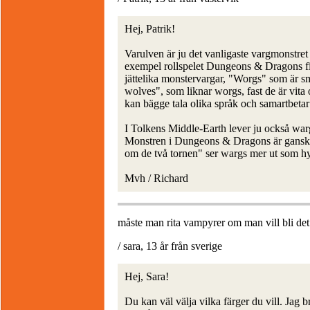
Hej, Patrik!
Varulven är ju det vanligaste vargmonstret
exempel rollspelet Dungeons & Dragons fi
jättelika monstervargar, "Worgs" som är sm
wolves", som liknar worgs, fast de är vit
kan bägge tala olika språk och samartbetar 
I Tolkens Middle-Earth lever ju också wargs
Monstren i Dungeons & Dragons är ganska 
om de två tornen" ser wargs mer ut som hye
Mvh / Richard
måste man rita vampyrer om man vill bli det
/ sara, 13 år från sverige
Hej, Sara!
Du kan väl välja vilka färger du vill. Jag b