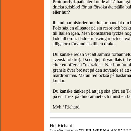
Protoporfyri-patienter kunde alltså bara gå
dricka grisblod för att försöka återställa 
eller hur?
Ibland har historier om drakar handlat om
Polo såg en alligator på sin resor och bes
till Italien igen. Men konstnären tyckte no
lade till öron, fladdermusvingar och ett ex
alligatorn förvandlats till en drake.
Du kanske redan vet att samma förbannelse gö
svensk folktro). Då en tjej förvandlats till 
efter ett offer att "mar-rida". När hon funn
gränsle över bröstet på den sovande så att
mardrömmar. Maran red också på hästarna i 
knutar.
Du kanske tänker på att jag ska göra en T-
på en T-rex på dino-ämnet och minst en fä
Mvh / Richard
Hej Richard!
Jag såg det nya "B-FILMERNA ANFALLER" i