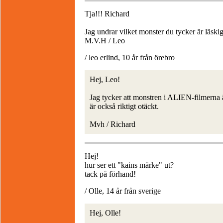
Tja!!! Richard
Jag undrar vilket monster du tycker är läskig
M.V.H / Leo
/ leo erlind, 10 år från örebro
Hej, Leo!
Jag tycker att monstren i ALIEN-filmerna ä
är också riktigt otäckt.
Mvh / Richard
Hej!
hur ser ett "kains märke" ut?
tack på förhand!
/ Olle, 14 år från sverige
Hej, Olle!