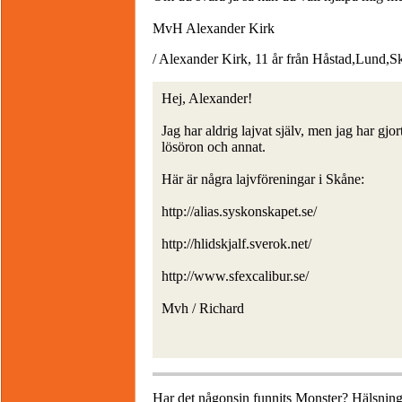
MvH Alexander Kirk
/ Alexander Kirk, 11 år från Håstad,Lund,S
Hej, Alexander!
Jag har aldrig lajvat själv, men jag har gjo
lösöron och annat.
Här är några lajvföreningar i Skåne:
http://alias.syskonskapet.se/
http://hlidskjalf.sverok.net/
http://www.sfexcalibur.se/
Mvh / Richard
Har det någonsin funnits Monster? Hälsnin