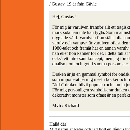
/ Gustav, 19 år från Gävle
Hej, Gustav!
För mig är varulven framför allt ett tragi
mörk sida han inte kan tygla. Som människ
otyglade våld. Varulven framställs ofta som
varulv och vampyr, är varulven oftast den s
1980-talet och framåt har en annan varulv 
han eller hon känner för det. I detta fall är
också ett intressant koncept, men jag för
dualism, ont och gott i samma persom etc.
Draken är ju en gammal symbol för ondska 
som imponerat på mig mest i böcker och fi
"ädla" draken blivit populär (och kan ju j
För mig personligen symboliserar draken 
dekorativt monster som oftast är en perfek
Mvh / Richard
Hallå där!
Mitt namn är Peter och jag höll en gång i li