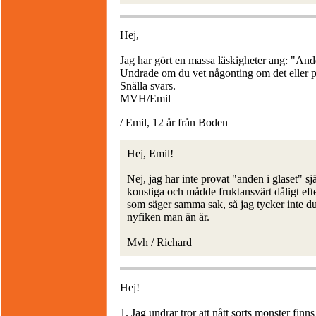
Hej,
Jag har gört en massa läskigheter ang: "Ande
Undrade om du vet någonting om det eller p
Snälla svars.
MVH/Emil
/ Emil, 12 år från Boden
Hej, Emil!
Nej, jag har inte provat "anden i glaset" sj
konstiga och mådde fruktansvärt dåligt eft
som säger samma sak, så jag tycker inte du 
nyfiken man än är.
Mvh / Richard
Hej!
1. Jag undrar tror att nått sorts monster finns