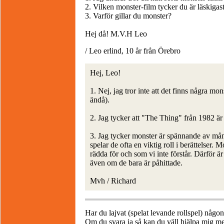
2. Vilken monster-film tycker du är läskigas
3. Varför gillar du monster?
Hej då! M.V.H Leo
/ Leo erlind, 10 år från Örebro
Hej, Leo!
1. Nej, jag tror inte att det finns några mo
ändå).
2. Jag tycker att "The Thing" från 1982 är 
3. Jag tycker monster är spännande av mång
spelar de ofta en viktig roll i berättelser.
rädda för och som vi inte förstår. Därför ä
även om de bara är påhittade.
Mvh / Richard
Har du lajvat (spelat levande rollspel) någo
Om du svara ja så kan du väll hjälpa mig med