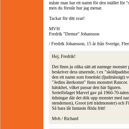
måste man har ett namn för den istället för '
men du förstår hur jag menar.
Tackar för ditt svar!
MVH
Fredrik ''Demor'' Johansson
/ Fredrik Johansson, 15 år från Sverige, Fle
Hej, Fredrik!
Det finns ju olika sätt att namnge monster p
beskriver dess utseende, t ex "sköldpaddso
den ett namn som fonetiskt (ljudmässigt) v
"Jedins återkomst" finns monstret Rancor. 
hätskhet, vilket passar den här figuren.
Serieförlaget Marvel gav på 1960-70-talen
tidningar där det dök upp monster med n
stendemon), Groot (ett trädmonster) och F
Så bara låt fantasin flöda fritt!
Mvh / Richard