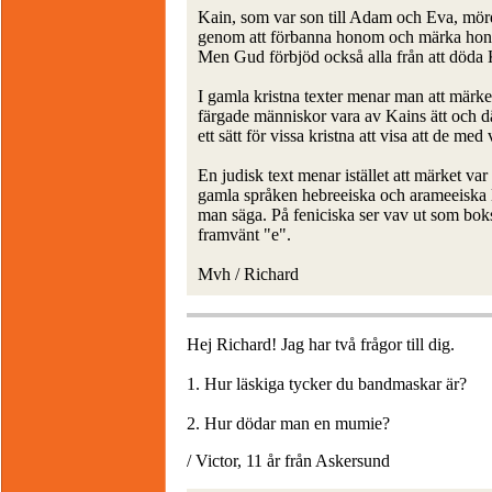
Kain, som var son till Adam och Eva, mör
genom att förbanna honom och märka honom
Men Gud förbjöd också alla från att döda 
I gamla kristna texter menar man att märket 
färgade människor vara av Kains ätt och dä
ett sätt för vissa kristna att visa att de med
En judisk text menar istället att märket v
gamla språken hebreeiska och arameeiska 
man säga. På feniciska ser vav ut som boks
framvänt "e".
Mvh / Richard
Hej Richard! Jag har två frågor till dig.
1. Hur läskiga tycker du bandmaskar är?
2. Hur dödar man en mumie?
/ Victor, 11 år från Askersund