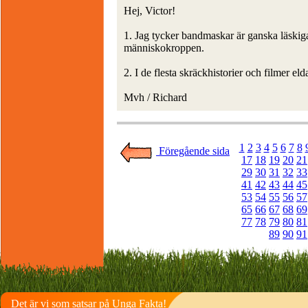
Hej, Victor!
1. Jag tycker bandmaskar är ganska läskig
människokroppen.
2. I de flesta skräckhistorier och filmer e
Mvh / Richard
1
2
3
4
5
6
7
8
Föregående sida
17
18
19
20
21
29
30
31
32
33
41
42
43
44
45
53
54
55
56
57
65
66
67
68
69
77
78
79
80
81
89
90
91
Det är vi som satsar på Unga Fakta!