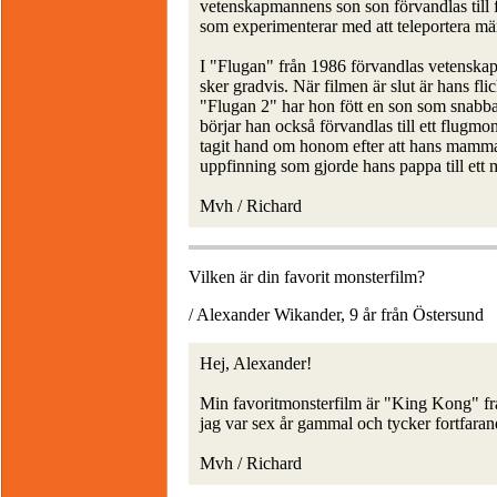
vetenskapmannens son son förvandlas till 
som experimenterar med att teleportera mä
I "Flugan" från 1986 förvandlas vetenskapsm
sker gradvis. När filmen är slut är hans fl
"Flugan 2" har hon fött en son som snabbar
börjar han också förvandlas till ett flugm
tagit hand om honom efter att hans mamma 
uppfinning som gjorde hans pappa till ett 
Mvh / Richard
Vilken är din favorit monsterfilm?
/ Alexander Wikander, 9 år från Östersund
Hej, Alexander!
Min favoritmonsterfilm är "King Kong" fr
jag var sex år gammal och tycker fortfarand
Mvh / Richard