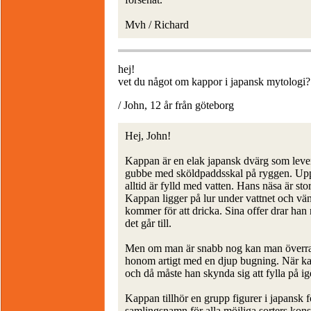
Mvh / Richard
hej!
vet du något om kappor i japansk mytologi?
/ John, 12 år från göteborg
Hej, John!
Kappan är en elak japansk dvärg som lever
gubbe med sköldpaddsskal på ryggen. Upp
alltid är fylld med vatten. Hans näsa är st
Kappan ligger på lur under vattnet och vänt
kommer för att dricka. Sina offer drar han 
det går till.
Men om man är snabb nog kan man överra
honom artigt med en djup bugning. När kap
och då måste han skynda sig att fylla på ige
Kappan tillhör en grupp figurer i japansk f
samlingsnamn för alla möjliga sorters kon