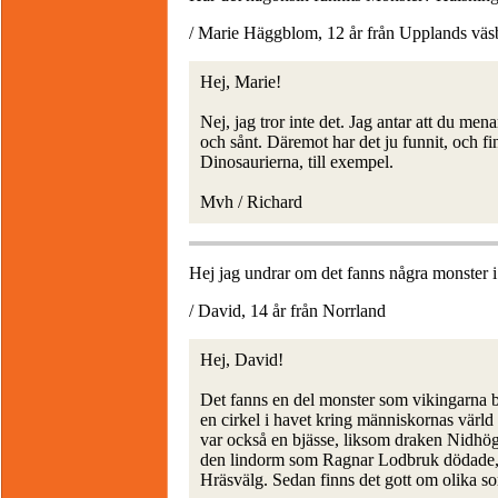
/ Marie Häggblom, 12 år från Upplands väs
Hej, Marie!
Nej, jag tror inte det. Jag antar att du me
och sånt. Däremot har det ju funnit, och f
Dinosaurierna, till exempel.
Mvh / Richard
Hej jag undrar om det fanns några monster 
/ David, 14 år från Norrland
Hej, David!
Det fanns en del monster som vikingarna b
en cirkel i havet kring människornas värld 
var också en bjässe, liksom draken Nidhög
den lindorm som Ragnar Lodbruk dödade,
Hräsvälg. Sedan finns det gott om olika sort