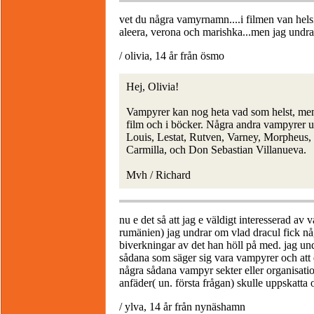
vet du några vamyrnamn....i filmen van hel
aleera, verona och marishka...men jag undra
/ olivia, 14 år från ösmo
Hej, Olivia!
Vampyrer kan nog heta vad som helst, men 
film och i böcker. Några andra vampyrer u
Louis, Lestat, Rutven, Varney, Morpheus
Carmilla, och Don Sebastian Villanueva.
Mvh / Richard
nu e det så att jag e väldigt interesserad av 
rumänien) jag undrar om vlad dracul fick n
biverkningar av det han höll på med. jag un
sådana som säger sig vara vampyrer och att d
några sådana vampyr sekter eller organisati
anfäder( un. första frågan) skulle uppskatta 
/ ylva, 14 år från nynäshamn