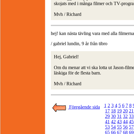
skojats med i många filmer och TV-progr
Mvh / Richard
hej! kan nästa tävling vara med alla filmer
/ gabriel lundin, 9 år från tibro
Hej, Gabriel!
Om du menar att vi ska lotta ut Jason-filmer
läskiga för de flesta barn.
Mvh / Richard
1
2
3
4
5
6
7
8
Föregående sida
17
18
19
20
21
29
30
31
32
33
41
42
43
44
45
53
54
55
56
57
65
66
67
68
69