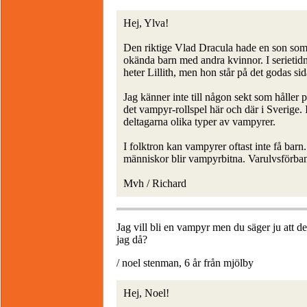
Hej, Ylva!
Den riktige Vlad Dracula hade en son som
okända barn med andra kvinnor. I serieti
heter Lillith, men hon står på det godas sid
Jag känner inte till någon sekt som hålle
det vampyr-rollspel här och där i Sverige. Is
deltagarna olika typer av vampyrer.
I folktron kan vampyrer oftast inte få bar
människor blir vampyrbitna. Varulvsförbann
Mvh / Richard
Jag vill bli en vampyr men du säger ju att de
jag då?
/ noel stenman, 6 år från mjölby
Hej, Noel!