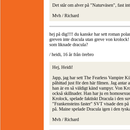
Det står om alver på "Naturväsen", fast int
Mvh / Richard
hej på dig!!!! du kanske har sett roman polan
greven inte dracula utan greve von krolock! 
som liknade dracula?
/ heidi, 16 år från örebro
Hej, Heidi!
Japp, jag har sett The Fearless Vampire Ki
påhittad just för den här filmen. Jag antar
han är en så väldigt känd vampyr. Von Kro
också skillnader. Han har ju en homosexue
Krolock, spelade faktiskt Dracula i den s
"Frankensteins faster" SVT visade den på 8
på. Maine spelade Dracula igen i den tys
Mvh / Richard