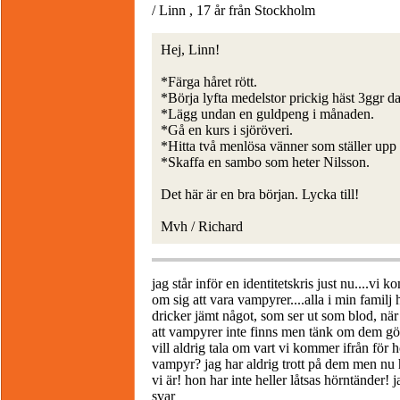
/ Linn , 17 år från Stockholm
Hej, Linn!
*Färga håret rött.
*Börja lyfta medelstor prickig häst 3ggr d
*Lägg undan en guldpeng i månaden.
*Gå en kurs i sjöröveri.
*Hitta två menlösa vänner som ställer upp 
*Skaffa en sambo som heter Nilsson.
Det här är en bra början. Lycka till!
Mvh / Richard
jag står inför en identitetskris just nu....vi
om sig att vara vampyrer....alla i min fami
dricker jämt något, som ser ut som blod, när 
att vampyrer inte finns men tänk om dem gö
vill aldrig tala om vart vi kommer ifrån för ho
vampyr? jag har aldrig trott på dem men nu
vi är! hon har inte heller låtsas hörntänder!
svar