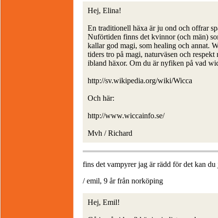
Hej, Elina!
En traditionell häxa är ju ond och offrar s
Nuförtiden finns det kvinnor (och män) som
kallar god magi, som healing och annat. Wi
tiders tro på magi, naturväsen och respek
ibland häxor. Om du är nyfiken på vad wi
http://sv.wikipedia.org/wiki/Wicca
Och här:
http://www.wiccainfo.se/
Mvh / Richard
fins det vampyrer jag är rädd för det kan du 
/ emil, 9 år från norköping
Hej, Emil!