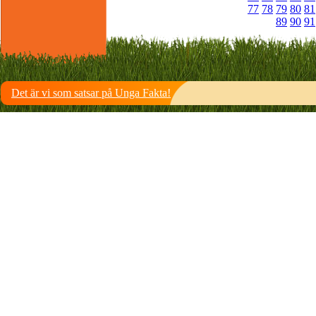
77
78
79
80
81
89
90
91
Det är vi som satsar på Unga Fakta!