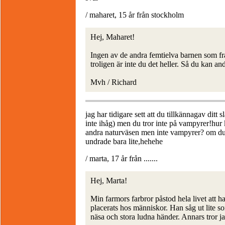
/ maharet, 15 år från stockholm
Hej, Maharet!
Ingen av de andra femtielva barnen som fr
troligen är inte du det heller. Så du kan and
Mvh / Richard
jag har tidigare sett att du tillkännagav ditt s
inte ihåg) men du tror inte på vampyrer!hur k
andra naturväsen men inte vampyrer? om du 
undrade bara lite,hehehe
/ marta, 17 år från .......
Hej, Marta!
Min farmors farbror påstod hela livet att h
placerats hos människor. Han såg ut lite s
näsa och stora ludna händer. Annars tror jag