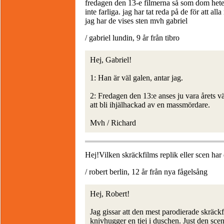
fredagen den 13-e filmerna så som dom heter
inte farliga. jag har tat reda på de för att 
jag har de vises sten mvh gabriel
/ gabriel lundin, 9 år från tibro
Hej, Gabriel!
1: Han är väl galen, antar jag.
2: Fredagen den 13:e anses ju vara årets v
att bli ihjälhackad av en massmördare.
Mvh / Richard
Hej!Vilken skräckfilms replik eller scen har 
/ robert berlin, 12 år från nya fågelsång
Hej, Robert!
Jag gissar att den mest parodierade skräc
knivhugger en tjej i duschen. Just den sce