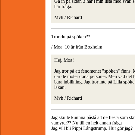
Gå in på sidan 3 här i min lista med svar, s
här fråga.
Mvh / Richard
Tror du på spöken??
/ Moa, 10 år från Boxholm
Hej, Moa!
Jag tror på att fenomenet "spöken" finns. 
där de möter döda personer. Men vad det ber
bara inbillning. Jag tror inte på Lilla spö
lakan.
Mvh / Richard
Jag skulle kunnna påstå att de flesta som skri
vamyrer?? Nu till en helt annan fråga
Jag vill bli Pippi Långstrump. Hur gör jag?