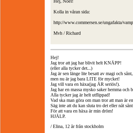
Hej, Noel!
Kolla in våran sida:
http://www.commersen.se/ungafakta/vampy
Mvh / Richard
Hej!
Jag tror att jag har blivit helt KNÄPP!
(eller alla tycker det...)
Jag är sen länge lite besatt av magi och sånt,
men nu är jag bara LITE för mycket!
Jag vill vara en häxa(jag ÄR seriös!).
Jag har en massa mysko saker hemma och be
Alla tycker jag är helt utflippad!
Vad ska man göra om man tror att man är e
Säg inte att du kan sluta tro det eller nåt sånt
För att vara en häxa är min dröm!
HJÄLP.
/ Elina, 12 år från stockholm