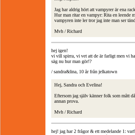
Jag har aldrig hört att vampyrer är ena rack
Hur man ritar en vampyr: Rita en leende m
vampyren inte ler tror jag inte man ser tän
Mvh / Richard
hej igen!
vi vill spirra, vi vet att de är farligt men vi 
säg nu hur man gör!?
/ sandra&lina, 10 år från jelkatown
Hej, Sandra och Evelina!
Eftersom jag själv känner folk som mått dål
annan prova.
Mvh / Richard
hej! jag har 2 frågor & ett medelande 1: var