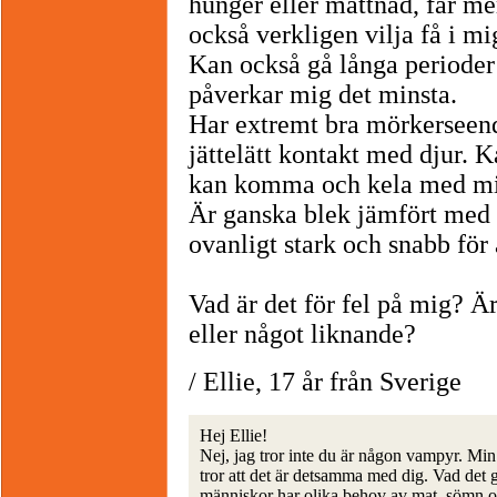
hunger eller mättnad, får m
också verkligen vilja få i mi
Kan också gå långa perioder 
påverkar mig det minsta.
Har extremt bra mörkerseend
jättelätt kontakt med djur. 
kan komma och kela med mi
Är ganska blek jämfört med 
ovanligt stark och snabb för a
Vad är det för fel på mig? Ä
eller något liknande?
/ Ellie, 17 år från Sverige
Hej Ellie!
Nej, jag tror inte du är någon vampyr. Mi
tror att det är detsamma med dig. Vad det gä
människor har olika behov av mat, sömn och