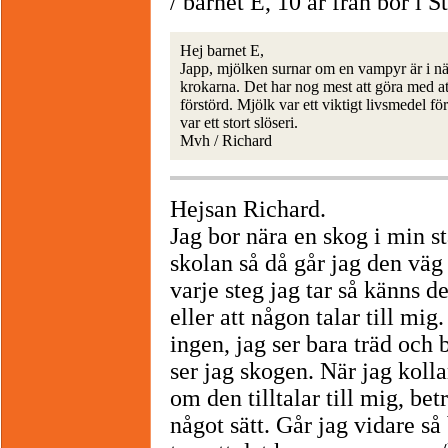
/ barnet E, 10 år från bor 
Hej barnet E,
Japp, mjölken surnar om en vampyr är i nä
krokarna. Det har nog mest att göra med at
förstörd. Mjölk var ett viktigt livsmedel fö
var ett stort slöseri.
Mvh / Richard
Hejsan Richard.
Jag bor nära en skog i min s
skolan så då går jag den vä
varje steg jag tar så känns 
eller att någon talar till mi
ingen, jag ser bara träd och 
ser jag skogen. När jag koll
om den tilltalar till mig, be
något sätt. Går jag vidare s