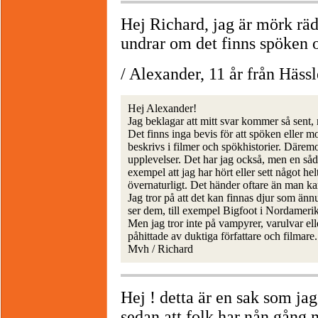
Hej Richard, jag är mörk räd
undrar om det finns spöken 
/ Alexander, 11 år från Häss
Hej Alexander!
Jag beklagar att mitt svar kommer så sent, 
Det finns inga bevis för att spöken eller m
beskrivs i filmer och spökhistorier. Därem
upplevelser. Det har jag också, men en såd
exempel att jag har hört eller sett något helt
övernaturligt. Det händer oftare än man ka
Jag tror på att det kan finnas djur som änn
ser dem, till exempel Bigfoot i Nordamerik
Men jag tror inte på vampyrer, varulvar el
påhittade av duktiga författare och filmare.
Mvh / Richard
Hej ! detta är en sak som ja
sedan att folk har nån gång