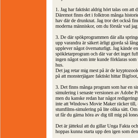
1. Jag har faktiskt aldrig hört talas om att
Däremot finns det i folktron många histori
hav där de drunknat. Jag tror det också fi
moderna människor, om du förstår vad jag
3. De där spökprogrammen där alla springe
upp varandra är säkert ärligt gjorda så lång
upplever något övernaturligt. Jag kände en
spökletarprogram och där var det inget fu
ingen något som inte kunde förklaras som 
hus.
Det jag retar mig mest på är de kryptozoo
på att monsterjägare faktiskt hittar Bigfoot, 
3. Det finns många program som har en sim
simulering i senaste versionen av Adobe Pr
men du kanske redan har något redigering
inte att Windows Movie Maker räcker till, 
stumfilms-simulering på lite olika sätt. Om
ut får du gärna höra av dig till mig på l
Det är jättekul att du gillar Unga Fakta oc
hoppas kunna starta upp den igen som den 