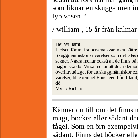
som liknar en skugga men ing
typ väsen ?
/ william , 15 år från kalmar
Hej William!
Ledsen för mitt supersena svar, men bättre 
Skuggmänniskor är varelser som det talas 
sägner. Några menar också att de finns på
någon ska dö. Vissa menar att de är demone
överhuvudtaget för att skuggmänniskor exis
varelser, till exempel Bansheen från Irla
dö.
Mvh / Richard
Känner du till om det finns n
magi, böcker eller sådant dä
fågel. Som en örn exempelvis
sådant. Finns det böcker ell