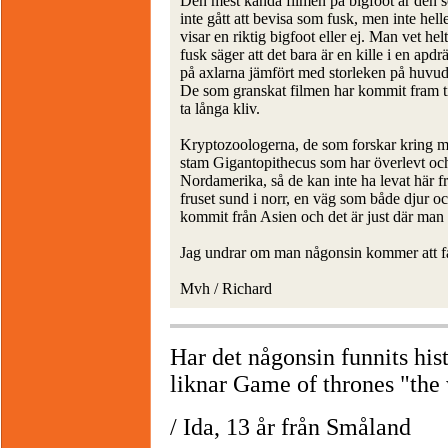
Den mest kända filmen på bigfoot är den 
inte gått att bevisa som fusk, men inte hel
visar en riktig bigfoot eller ej. Man vet hel
fusk säger att det bara är en kille i en apd
på axlarna jämfört med storleken på huvude
De som granskat filmen har kommit fram till
ta långa kliv.
Kryptozoologerna, de som forskar kring mys
stam Gigantopithecus som har överlevt och f
Nordamerika, så de kan inte ha levat här f
fruset sund i norr, en väg som både djur oc
kommit från Asien och det är just där man 
Jag undrar om man någonsin kommer att f
Mvh / Richard
Har det någonsin funnits hi
liknar Game of thrones "the
/ Ida, 13 år från Småland