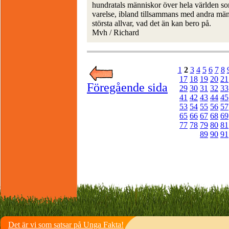
hundratals människor över hela världen som 
varelse, ibland tillsammans med andra män
största allvar, vad det än kan bero på.
Mvh / Richard
1
2
3
4
5
6
7
8
17
18
19
20
21
Föregående sida
29
30
31
32
33
41
42
43
44
45
53
54
55
56
57
65
66
67
68
69
77
78
79
80
81
89
90
91
Det är vi som satsar på Unga Fakta!