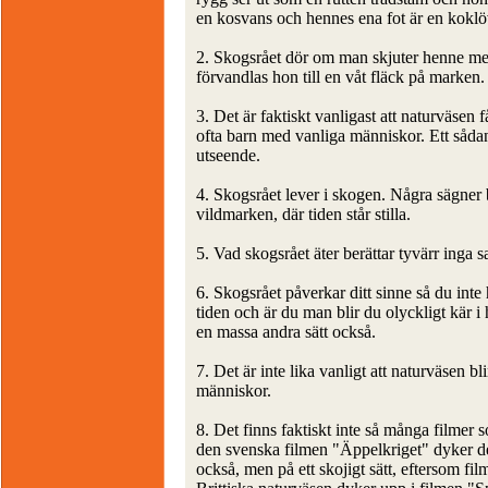
en kosvans och hennes ena fot är en koklö
2. Skogsrået dör om man skjuter henne med 
förvandlas hon till en våt fläck på marken.
3. Det är faktiskt vanligast att naturväsen 
ofta barn med vanliga människor. Ett sådant 
utseende.
4. Skogsrået lever i skogen. Några sägner be
vildmarken, där tiden står stilla.
5. Vad skogsrået äter berättar tyvärr inga s
6. Skogsrået påverkar ditt sinne så du int
tiden och är du man blir du olyckligt kär i 
en massa andra sätt också.
7. Det är inte lika vanligt att naturväsen bl
människor.
8. Det finns faktiskt inte så många filmer
den svenska filmen "Äppelkriget" dyker det
också, men på ett skojigt sätt, eftersom fi