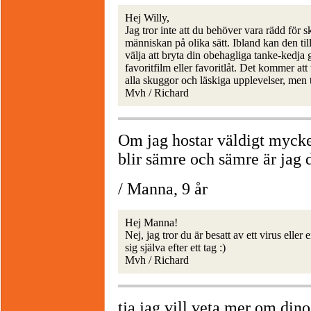
Hej Willy,
Jag tror inte att du behöver vara rädd för 
människan på olika sätt. Ibland kan den t
välja att bryta din obehagliga tanke-kedja 
favoritfilm eller favoritlåt. Det kommer at
alla skuggor och läskiga upplevelser, men 
Mvh / Richard
Om jag hostar väldigt mycket
blir sämre och sämre är jag 
/ Manna, 9 år
Hej Manna!
Nej, jag tror du är besatt av ett virus elle
sig själva efter ett tag :)
Mvh / Richard
tja jag vill veta mer om dino