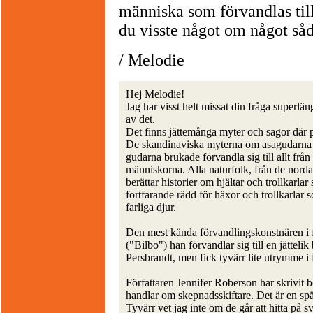
människa som förvandlas till
du visste något om något så
/ Melodie
Hej Melodie!
Jag har visst helt missat din fråga superl
av det.
Det finns jättemånga myter och sagor där pe
De skandinaviska myterna om asagudarna är
gudarna brukade förvandla sig till allt från
människorna. Alla naturfolk, från de norda
berättar historier om hjältar och trollkarla
fortfarande rädd för häxor och trollkarlar 
farliga djur.
Den mest kända förvandlingskonstnären i 
("Bilbo") han förvandlar sig till en jätteli
Persbrandt, men fick tyvärr lite utrymme i
Författaren Jennifer Roberson har skrivit 
handlar om skepnadsskiftare. Det är en sp
Tyvärr vet jag inte om de går att hitta på s