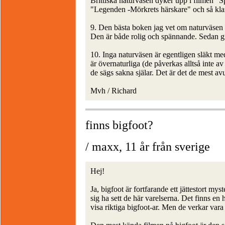
Brittiska naturväsen dyker upp i filmen "S
"Legenden -Mörkrets härskare" och så klart
9. Den bästa boken jag vet om naturväsen
Den är både rolig och spännande. Sedan g
10. Inga naturväsen är egentligen släkt med
är övernaturliga (de påverkas alltså inte a
de sägs sakna själar. Det är det de mest a
Mvh / Richard
finns bigfoot?
/ maxx, 11 år från sverige
Hej!
Ja, bigfoot är fortfarande ett jättestort m
sig ha sett de här varelserna. Det finns e
visa riktiga bigfoot-ar. Men de verkar vara 