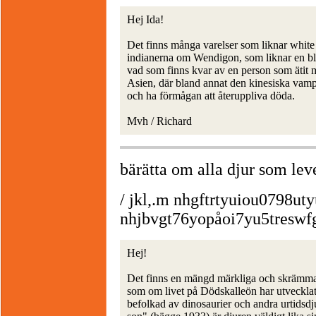
Hej Ida!
Det finns många varelser som liknar white
indianerna om Wendigon, som liknar en bl
vad som finns kvar av en person som ätit 
Asien, där bland annat den kinesiska vamp
och ha förmågan att återuppliva döda.
Mvh / Richard
bärätta om alla djur som lev
/ jkl,.m nhgftrtyuiou0798ut
nhjbvgt76yopåoi7yu5treswf
Hej!
Det finns en mängd märkliga och skrämman
som om livet på Dödskalleön har utvecklat
befolkad av dinosaurier och andra urtids