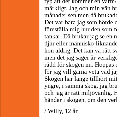
typ att det kommer en varm/ka
märkligt. Jag och min vän b
månader sen men då brukade
Det var bara jag som hörde d
föreställa mig hur den som fö
tankar. Då brukar jag se en m
djur eller människo-liknand
hon aldrig. Det kan va rätt s
men det jag säger är verklige
rädd för skogen nu. Hoppas
för jag vill gärna veta vad j
Skogen har länge tillhört mitt
yngre, i samma skog. jag bru
och jag är rätt miljövänlig. 
händer i skogen, om den verk
/ Willy, 12 år