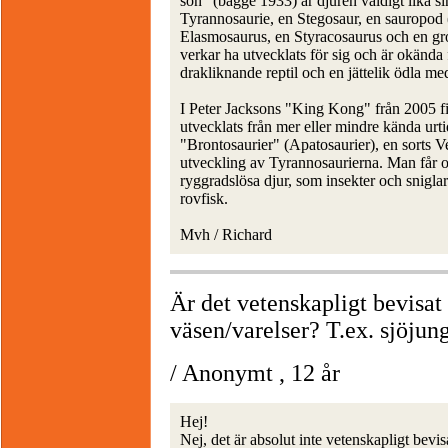
son" (bägge 1933) är djuren väldigt lika si
Tyrannosaurie, en Stegosaur, en sauropod
Elasmosaurus, en Styracosaurus och en gr
verkar ha utvecklats för sig och är okänd
drakliknande reptil och en jättelik ödla m
I Peter Jacksons "King Kong" från 2005 fi
utvecklats från mer eller mindre kända urt
"Brontosaurier" (Apatosaurier), en sorts V
utveckling av Tyrannosaurierna. Man får oc
ryggradslösa djur, som insekter och sniglar.
rovfisk.
Mvh / Richard
Är det vetenskapligt bevisat
väsen/varelser? T.ex. sjöjun
/ Anonymt , 12 år
Hej!
Nej, det är absolut inte vetenskapligt bevis