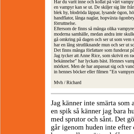
Har du varit inne och kollat på vårt vamp
en vampyr kan se ut. De skiljer sig lite fr
blek hy, blodröda läppar, lysande ögon, h
handflator, långa naglar, hopväxta ögonbr
förruttnelse.
Eftersom de finns så många olika vampyrer 
moderna samhälle, medan andra inte skulle
gå omkring på dagen och ser ut som vem 
har en lång strutliknande mun och ser ut s
Det finns många författare som funderat p
Jag tycker att Anne Rice, som skrivit en
bekännelse" har lyckats bäst. Hennes vampyr
mörkret. Men de har anpassat sig och vand
in hennes böcker eller filmen "En vampyrs
Mvh / Richard
Jag känner inte smärta som 
en spik så känner jag bara h
med sprutor och sånt. Det gö
går igenom huden inte efter 