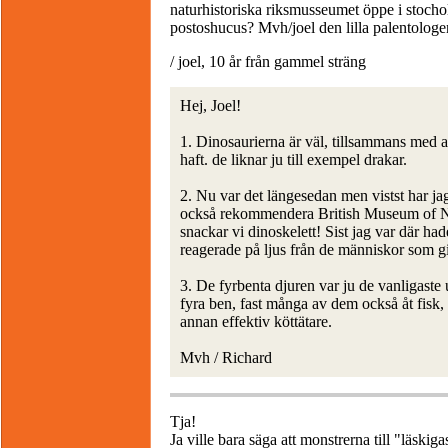
naturhistoriska riksmusseumet öppe i stochol
postoshucus? Mvh/joel den lilla palentologe
/ joel, 10 år från gammel sträng
Hej, Joel!
1. Dinosaurierna är väl, tillsammans med a
haft. de liknar ju till exempel drakar.
2. Nu var det längesedan men vistst har jag
också rekommendera British Museum of Na
snackar vi dinoskelett! Sist jag var där ha
reagerade på ljus från de människor som g
3. De fyrbenta djuren var ju de vanligaste 
fyra ben, fast många av dem också åt fisk
annan effektiv köttätare.
Mvh / Richard
Tja!
Ja ville bara säga att monstrerna till "läskiga