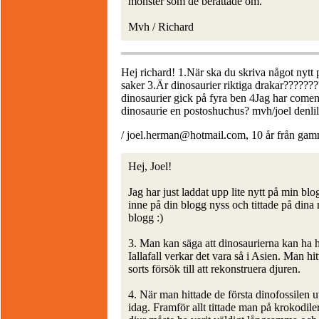
monster som de berättade om.
Mvh / Richard
Hej richard! 1.När ska du skriva något nytt p
saker 3.Är dinosaurier riktiga drakar???????
dinosaurier gick på fyra ben 4Jag har coment
dinosaurie en postoshuchus? mvh/joel denli
/ joel.herman@hotmail.com, 10 år från gam
Hej, Joel!
Jag har just laddat upp lite nytt på min b
inne på din blogg nyss och tittade på din
blogg :)
3. Man kan säga att dinosaurierna kan ha hjä
Iallafall verkar det vara så i Asien. Man h
sorts försök till att rekonstruera djuren.
4. När man hittade de första dinofossilen u
idag. Framför allt tittade man på krokodil