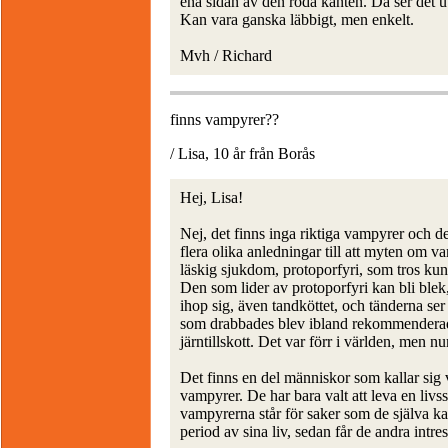
ena sidan av den röda kanten. Då ser det u
Kan vara ganska läbbigt, men enkelt.
Mvh / Richard
finns vampyrer??
/ Lisa, 10 år från Borås
Hej, Lisa!
Nej, det finns inga riktiga vampyrer och de
flera olika anledningar till att myten om v
läskig sjukdom, protoporfyri, som tros kun
Den som lider av protoporfyri kan bli blek,
ihop sig, även tandköttet, och tänderna ser
som drabbades blev ibland rekommenderade at
järntillskott. Det var förr i världen, me
Det finns en del människor som kallar sig 
vampyrer. De har bara valt att leva en livs
vampyrerna står för saker som de själva kan
period av sina liv, sedan får de andra intre