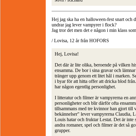
Hej jag ska ha en halloween-fest snart och 
undrar jag lever vampyrer i flock?
Jag tror det men det e någon i min klass som
/ Lovisa, 12 år från HOFORS
Hej, Lovisa!
Det där är lite olika, beroende på vilken hi
ensamma. De bor i sina gravar och lämnar
tränger upp genom ett litet hål i marken. 
i byar för att hitta offer att dricka blod fr
har någon egentlig personlighet.
I litteratur och filmer är vampyrerna en an
personligheter och blir därför ofta ensam
tillsammans med tre kvinnor han gjort til
bekännelser" lever vampyrerna Claudia, Lo
Louis hatar och fruktar Lestat. Det är inte s
andra romaner, spel och filmer är det så go
grupper.