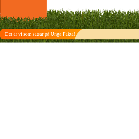
Det är vi som satsar på Unga Fakta!