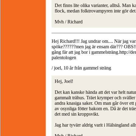
Det finns lite olika varianter, alltså. Man
flock, medan folktrovampyren inte gör det
Mvh / Richard
Hej Richard!!! Jag undrar om.... När jag var 
spöke??????men jag är ensam där??? OBS!!!!
gång fär att jag bor i gammelsträng.http://d
palentologen
/ joel, 10 år från gammel sträng
Hej, Joel!
Det kan kanske hända att det var helt natur
gammalt trähus. Träet krymper och sväller
andra knasiga saker. Om man går över ett 
av osynliga fötter bakom en. Då är det träe
det med sin kroppsvikt.
Jag har tyvärr aldrig varit i Hälsingland al
Mvh / Richard