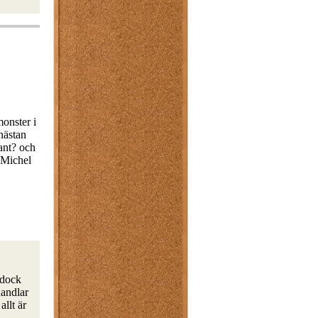
monster i
nästan
ant? och
 Michel
 dock
handlar
llt är