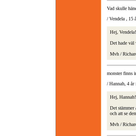
Vad skulle händ
/ Vendela , 15 
Hej, Vendela
Det hade väl v
Mvh / Richar
monster finns in
/ Hannah, 4 år 
Hej, Hannah!
Det stämmer a
och att se de
Mvh / Richar