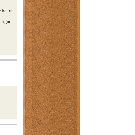
 hellre
s figur