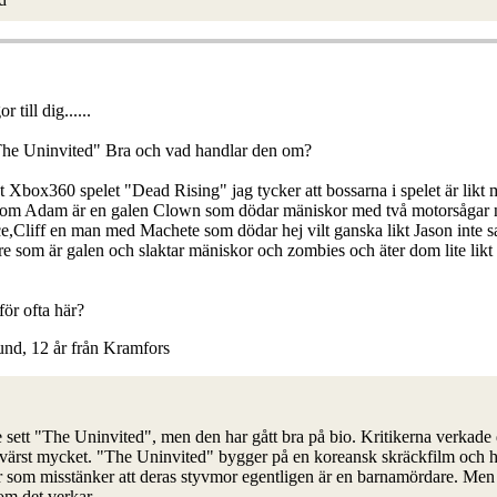
r till dig......
The Uninvited" Bra och vad handlar den om?
t Xbox360 spelet "Dead Rising" jag tycker att bossarna i spelet är likt 
som Adam är en galen Clown som dödar mäniskor med två motorsågar 
e,Cliff en man med Machete som dödar hej vilt ganska likt Jason inte s
re som är galen och slaktar mäniskor och zombies och äter dom lite likt
för ofta här?
und, 12 år från Kramfors
te sett "The Uninvited", men den har gått bra på bio. Kritikerna verkade
n värst mycket. "The Uninvited" bygger på en koreansk skräckfilm och 
r som misstänker att deras styvmor egentligen är en barnamördare. Men a
som det verkar.