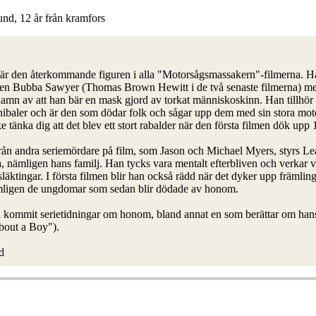
und, 12 år från kramfors
 är den återkommande figuren i alla "Motorsågsmassakern"-filmerna. H
igen Bubba Sawyer (Thomas Brown Hewitt i de två senaste filmerna) m
knamn av att han bär en mask gjord av torkat människoskinn. Han tillhör
nibaler och är den som dödar folk och sågar upp dem med sin stora mot
 tänka dig att det blev ett stort rabalder när den första filmen dök upp
 från andra seriemördare på film, som Jason och Michael Myers, styrs Le
, nämligen hans familj. Han tycks vara mentalt efterbliven och verkar v
släktingar. I första filmen blir han också rädd när det dyker upp främling
mligen de ungdomar som sedan blir dödade av honom.
å kommit serietidningar om honom, bland annat en som berättar om han
out a Boy").
d