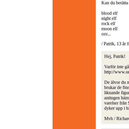
Kan du berätta 
blood elf
night elf
rock elf
moon elf
osv...
/ Patrik, 13 år 
Hej, Patrik!
Varför inte gå
http://www.un
De älvor du n
brukar de finn
liknande figur
antingen hämt
varelser från
dyker upp i hi
Mvh / Richar