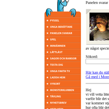
Panelen svarar
av något specie
Sökord:
Här kan du stä
Gå med i Mons
Hej
vi vill vetta lit
varför blir det s
var kommer stjär
hur ofta blir det