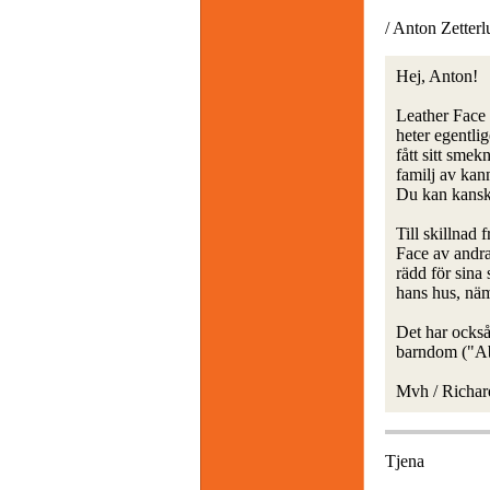
/ Anton Zetterl
Hej, Anton!
Leather Face
heter egentl
fått sitt sme
familj av kan
Du kan kanske
Till skillnad
Face av andra
rädd för sina 
hans hus, nä
Det har ocks
barndom ("Ab
Mvh / Richar
Tjena