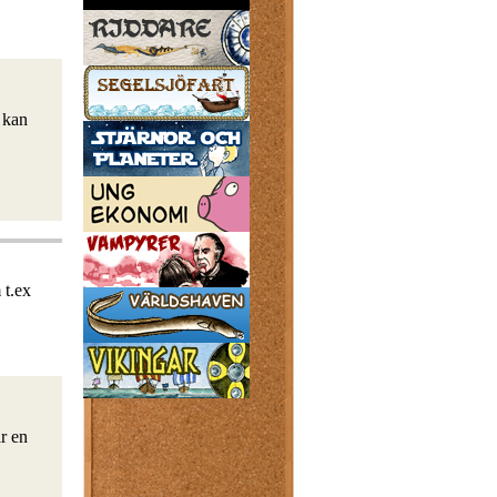
 kan
 t.ex
r en