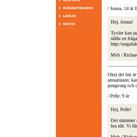
/ Jonna, 14 år f
Hej, Jonna!
Tyvärr kan ja
ställa en fråg
http://ungafa
Mvh / Richar
Okej det här är
annanstans: kan
pungvarg och d
/ Pelle, 9 år
Hej, Pelle!
Det stämmer a
bra idé. Vi få
Mvh / Richar