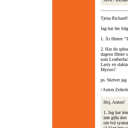
Tjena Richard!
Jag har lite frågo
1. Är filmen "
2. Har du splea
dagens filmer 
som Leatherfac
Larry en slakta
Myesrs?
ps. Skriver jag 
/ Anton Zetterl
Hej, Anton!
1. Jag har in
inte gilla de
om två systra
så klart inte 