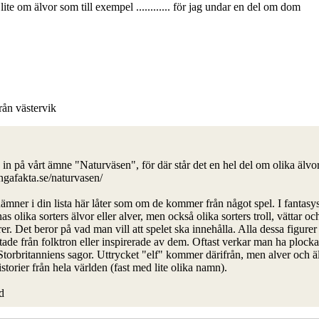
lite om älvor som till exempel ............ för jag undar en del om dom
från västervik
 in på vårt ämne "Naturväsen", för där står det en hel del om olika älvor
gafakta.se/naturvasen/
ämner i din lista här låter som om de kommer från något spel. I fantasy
as olika sorters älvor eller alver, men också olika sorters troll, vättar oc
er. Det beror på vad man vill att spelet ska innehålla. Alla dessa figurer
ade från folktron eller inspirerade av dem. Oftast verkar man ha plocka
 Storbritanniens sagor. Uttrycket "elf" kommer därifrån, men alver och ä
storier från hela världen (fast med lite olika namn).
d