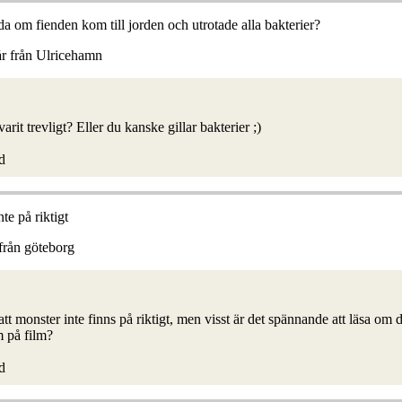
a om fienden kom till jorden och utrotade alla bakterier?
år från Ulricehamn
!
arit trevligt? Eller du kanske gillar bakterier ;)
d
te på riktigt
från göteborg
tt monster inte finns på riktigt, men visst är det spännande att läsa om
m på film?
d