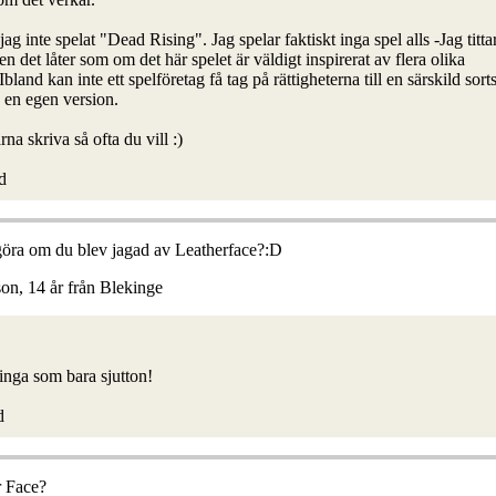
jag inte spelat "Dead Rising". Jag spelar faktiskt inga spel alls -Jag tittar
n det låter som om det här spelet är väldigt inspirerat av flera olika
Ibland kan inte ett spelföretag få tag på rättigheterna till en särskild sort
 en egen version.
na skriva så ofta du vill :)
d
göra om du blev jagad av Leatherface?:D
on, 14 år från Blekinge
ringa som bara sjutton!
d
r Face?