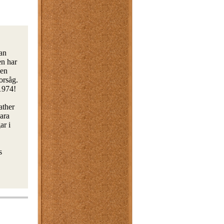
an
en har
 en
orsåg.
 1974!
ather
ara
ar i
s