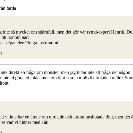
rån färila
g inte så mycket om stjärnfall, men det gör vår rymd-expert Henrik. Du
a till honom här:
kta.se/panelen/?fraga=astronomi
d
 inte direkt en fråga om monster, men jag hittar inte att fråga det någon
 inte ni göra ett faktaämne om djur som har blivit utrotade i nutid? Som
ront.
tt vi inte har ett ämne om utrotade och utrotningshotade djur, men det ä
r se vad vi hinner med i år.
d