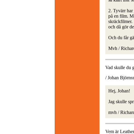
2. Tyvärr har 
på en film. Me
skräckfilmer. 
och då gör de
Och du får gär
Mvh / Richar
Vad skulle du 
/ Johan Björnss
Hej, Johan!
Jag skulle sp
mvh / Richar
Vem är Leathe