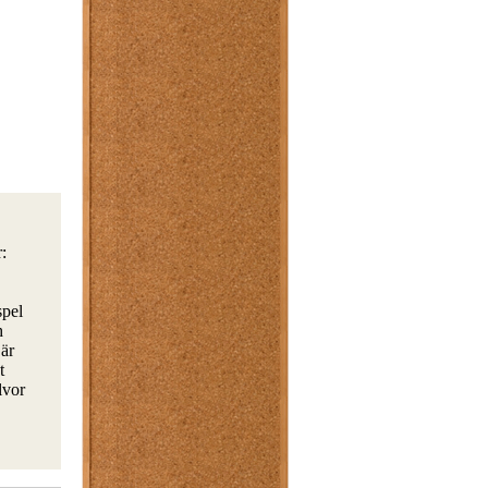
:
spel
h
 är
t
lvor