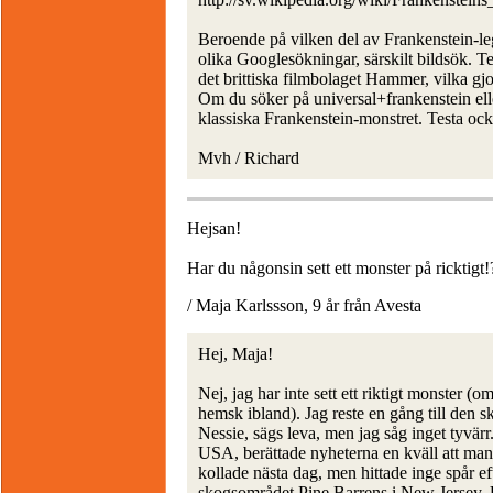
Beroende på vilken del av Frankenstein-le
olika Googlesökningar, särskilt bildsök. Te
det brittiska filmbolaget Hammer, vilka gj
Om du söker på universal+frankenstein eller
klassiska Frankenstein-monstret. Testa oc
Mvh / Richard
Hejsan!
Har du någonsin sett ett monster på ricktigt!
/ Maja Karlssson, 9 år från Avesta
Hej, Maja!
Nej, jag har inte sett ett riktigt monster (
hemsk ibland). Jag reste en gång till den 
Nessie, sägs leva, men jag såg inget tyvär
USA, berättade nyheterna en kväll att man 
kollade nästa dag, men hittade inge spår ef
skogsområdet Pine Barrens i New Jersey, 