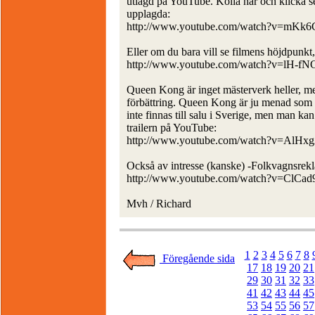
utlagd på YouTube. Kolla här och klicka se
upplagda:
http://www.youtube.com/watch?v=mKk6
Eller om du bara vill se filmens höjdpunkt, 
http://www.youtube.com/watch?v=lH-fN
Queen Kong är inget mästerverk heller, m
förbättring. Queen Kong är ju menad som e
inte finnas till salu i Sverige, men man k
trailern på YouTube:
http://www.youtube.com/watch?v=AlHx
Också av intresse (kanske) -Folkvagnsrek
http://www.youtube.com/watch?v=ClCad
Mvh / Richard
1
2
3
4
5
6
7
8
Föregående sida
17
18
19
20
21
29
30
31
32
33
41
42
43
44
45
53
54
55
56
57