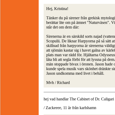
Hej, Kristina!
Tänker du på sirener från grekisk mytologi
berättar lite om på ämnet "Naturväsen". Vi
står det om dem där:
Sirenerna är en särskild sorts najad (vatt
Scopulii. De liknar Harpyorna på så sätt a
skillnad från harpyorna är sirenerna väldi
att sjömän kastar sig i havet galna av kärl
plats man var rädd för. Hjältarna Odysseus
låta bli att segla förbi för att lyssna på 
män stoppade bivax i öronen. Jason hade o
kunde spela musik vars skönhet dränkte s
Jason undkomma med livet i behåll.
Mvh / Richard
hej vad handlar The Cabinet of Dr. Caligar
/ Zackeeee, 11 år från karlshamn