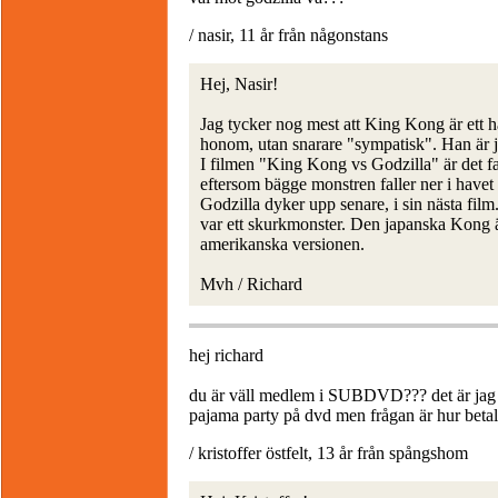
/ nasir, 11 år från någonstans
Hej, Nasir!
Jag tycker nog mest att King Kong är ett hä
honom, utan snarare "sympatisk". Han är j
I filmen "King Kong vs Godzilla" är det fak
eftersom bägge monstren faller ner i have
Godzilla dyker upp senare, i sin nästa film
var ett skurkmonster. Den japanska Kong 
amerikanska versionen.
Mvh / Richard
hej richard
du är väll medlem i SUBDVD??? det är jag o
pajama party på dvd men frågan är hur beta
/ kristoffer östfelt, 13 år från spångshom