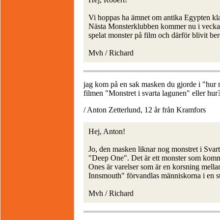
Vi hoppas ha ämnet om antika Egypten kla
Nästa Monsterklubben kommer nu i veckan
spelat monster på film och därför blivit b
Mvh / Richard
jag kom på en sak masken du gjorde i "hur m
filmen "Monstret i svarta lagunen" eller hur
/ Anton Zetterlund, 12 år från Kramfors
Hej, Anton!
Jo, den masken liknar nog monstret i Svart
"Deep One". Det är ett monster som komme
Ones är varelser som är en korsning mella
Innsmouth" förvandlas människorna i en stad
Mvh / Richard