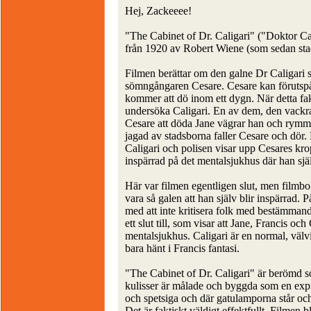
Hej, Zackeeee!
"The Cabinet of Dr. Caligari" ("Doktor Ca
från 1920 av Robert Wiene (som sedan sta
Filmen berättar om den galne Dr Caligari
sömngångaren Cesare. Cesare kan förutspå f
kommer att dö inom ett dygn. När detta fa
undersöka Caligari. En av dem, den vackra
Cesare att döda Jane vägrar han och rymmer
jagad av stadsborna faller Cesare och dör
Caligari och polisen visar upp Cesares kro
inspärrad på det mentalsjukhus där han själ
Här var filmen egentligen slut, men filmbol
vara så galen att han själv blir inspärrad
med att inte kritisera folk med bestämmand
ett slut till, som visar att Jane, Francis och
mentalsjukhus. Caligari är en normal, välvi
bara hänt i Francis fantasi.
"The Cabinet of Dr. Caligari" är berömd so
kulisser är målade och byggda som en expre
och spetsiga och där gatulamporna står och
Det är faktiskt väldigt effektfullt. Filmen