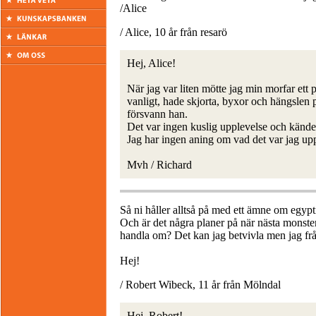
/Alice
/ Alice, 10 år från resarö
Hej, Alice!
När jag var liten mötte jag min morfar ett 
vanligt, hade skjorta, byxor och hängslen 
försvann han.
Det var ingen kuslig upplevelse och kändes
Jag har ingen aning om vad det var jag up
Mvh / Richard
Så ni håller alltså på med ett ämne om egyp
Och är det några planer på när nästa mons
handla om? Det kan jag betvivla men jag fr
Hej!
/ Robert Wibeck, 11 år från Mölndal
Hej, Robert!