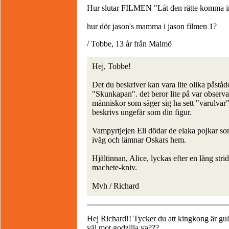
Hur slutar FILMEN "Låt den rätte komma i
hur dör jason's mamma i jason filmen 1?
/ Tobbe, 13 år från Malmö
Hej, Tobbe!
Det du beskriver kan vara lite olika påstådd
"Skunkapan". det beror lite på var observat
människor som säger sig ha sett "varulvar
beskrivs ungefär som din figur.
Vampyrtjejen Eli dödar de elaka pojkar so
iväg och lämnar Oskars hem.
Hjältinnan, Alice, lyckas efter en lång s
machete-kniv.
Mvh / Richard
Hej Richard!! Tycker du att kingkong är gull
väl mot godzilla va???