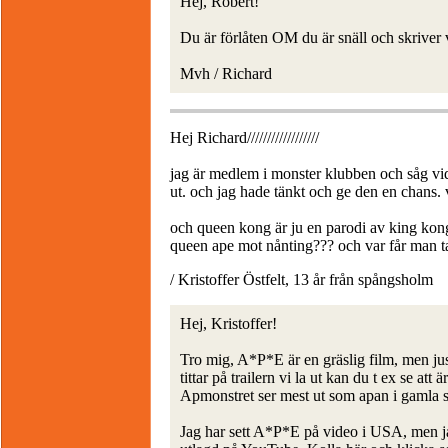
Hej, Robert!
Du är förlåten OM du är snäll och skriver 
Mvh / Richard
Hej Richard//////////////////
jag är medlem i monster klubben och såg v
ut. och jag hade tänkt och ge den en chans
och queen kong är ju en parodi av king kon
queen ape mot nånting??? och var får man 
/ Kristoffer Östfelt, 13 år från spångsholm
Hej, Kristoffer!
Tro mig, A*P*E är en gräslig film, men ju
tittar på trailern vi la ut kan du t ex se att
Apmonstret ser mest ut som apan i gamla 
Jag har sett A*P*E på video i USA, men ja