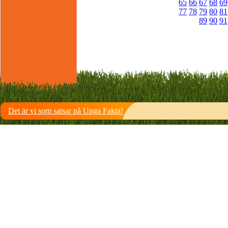
65
66
67
68
69
77
78
79
80
81
89
90
91
Det är vi som satsar på Unga Fakta!