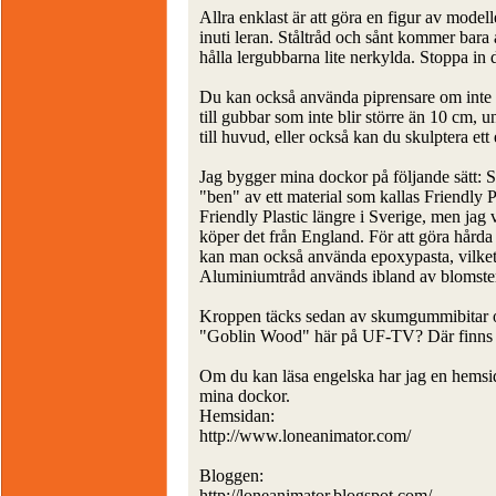
Allra enklast är att göra en figur av mod
inuti leran. Ståltråd och sånt kommer bara at
hålla lergubbarna lite nerkylda. Stoppa i
Du kan också använda piprensare om inte fig
till gubbar som inte blir större än 10 cm, u
till huvud, eller också kan du skulptera ett
Jag bygger mina dockor på följande sätt: S
"ben" av ett material som kallas Friendly Pl
Friendly Plastic längre i Sverige, men jag 
köper det från England. För att göra hårda d
kan man också använda epoxypasta, vilket s
Aluminiumtråd används ibland av blomster
Kroppen täcks sedan av skumgummibitar och
"Goblin Wood" här på UF-TV? Där finns o
Om du kan läsa engelska har jag en hemsid
mina dockor.
Hemsidan:
http://www.loneanimator.com/
Bloggen:
http://loneanimator.blogspot.com/